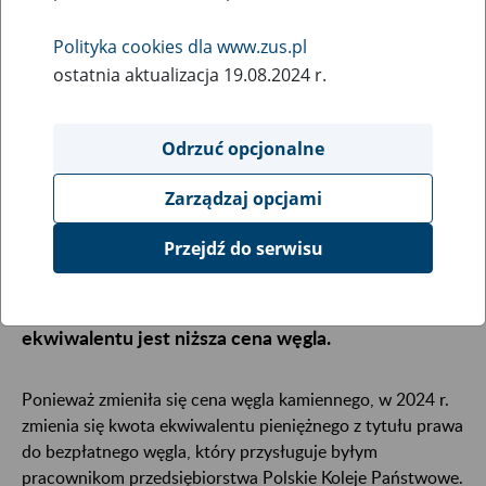
19
marca
Polityka cookies dla www.zus.pl
2024
ostatnia aktualizacja 19.08.2024 r.
Odrzuć opcjonalne
Ekwiwalent pieniężny, który otrzymują co miesiąc
byli pracownicy przedsiębiorstwa Polskie Koleje
Zarządzaj opcjami
Państwowe z tytułu prawa do bezpłatnego węgla,
będzie w tym roku niższy niż w ubiegłym roku. W
Przejdź do serwisu
marcu ZUS rozliczy i potrąci różnicę w wysokości
tego świadczenia. Przyczyną obniżenia kwoty
ekwiwalentu jest niższa cena węgla.
Ponieważ zmieniła się cena węgla kamiennego, w 2024 r.
zmienia się kwota ekwiwalentu pieniężnego z tytułu prawa
do bezpłatnego węgla, który przysługuje byłym
pracownikom przedsiębiorstwa Polskie Koleje Państwowe.