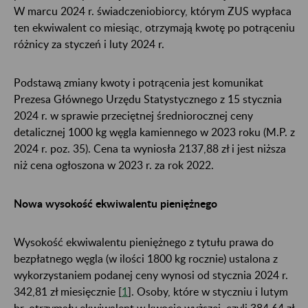
W marcu 2024 r. świadczeniobiorcy, którym ZUS wypłaca
ten ekwiwalent co miesiąc, otrzymają kwotę po potrąceniu
różnicy za styczeń i luty 2024 r.
Podstawą zmiany kwoty i potrącenia jest komunikat
Prezesa Głównego Urzędu Statystycznego z 15 stycznia
2024 r. w sprawie przeciętnej średniorocznej ceny
detalicznej 1000 kg węgla kamiennego w 2023 roku (M.P. z
2024 r. poz. 35). Cena ta wyniosła 2137,88 zł i jest niższa
niż cena ogłoszona w 2023 r. za rok 2022.
Nowa wysokość ekwiwalentu pieniężnego
Wysokość ekwiwalentu pieniężnego z tytułu prawa do
bezpłatnego węgla (w ilości 1800 kg rocznie) ustalona z
wykorzystaniem podanej ceny wynosi od stycznia 2024 r.
342,81 zł miesięcznie [
1
]. Osoby, które w styczniu i lutym
br. otrzymały ekwiwalent w kwocie wyższej, czyli 384,64 zł,