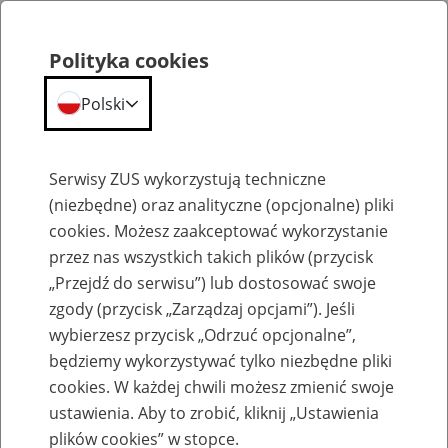
Polityka cookies
Polski
Menu
Szukaj
Serwisy ZUS wykorzystują techniczne
(niezbędne) oraz analityczne (opcjonalne) pliki
cookies. Możesz zaakceptować wykorzystanie
ZUS na głos - podcasty
przez nas wszystkich takich plików (przycisk
„Przejdź do serwisu”) lub dostosować swoje
zgody (przycisk „Zarządzaj opcjami”). Jeśli
wybierzesz przycisk „Odrzuć opcjonalne”,
będziemy wykorzystywać tylko niezbędne pliki
To proste: 25 razy 25 na
cookies. W każdej chwili możesz zmienić swoje
arytmometrze
ustawienia. Aby to zrobić, kliknij „Ustawienia
plików cookies” w stopce.