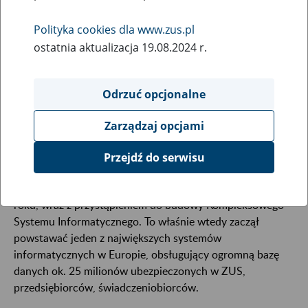
29
listopada
2024
Polityka cookies dla www.zus.pl
ostatnia aktualizacja 19.08.2024 r.
„Historia maszyn liczących w ZUS: od arytmometra do AI”
to tytuł kolejnego z podcastów video z cyklu „ZUS na głos”.
Odrzuć opcjonalne
Matematyk i historyk informatyki, a także kolekcjoner
dawnych maszyn do liczenia, profesor Maciej M. Sysło
Zarządzaj opcjami
opowiada w nim między innymi o tym, jak się dawniej
liczyło i zapisywało dane.
Przejdź do serwisu
Informatyzacja ZUS na wielką skalę zaczęła się w 1997
roku, wraz z przystąpieniem do budowy Kompleksowego
Systemu Informatycznego. To właśnie wtedy zaczął
powstawać jeden z największych systemów
informatycznych w Europie, obsługujący ogromną bazę
danych ok. 25 milionów ubezpieczonych w ZUS,
przedsiębiorców, świadczeniobiorców.