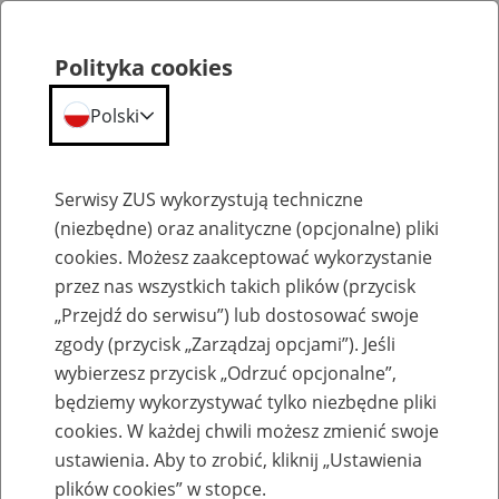
Polityka cookies
Polski
Menu
Szukaj
Serwisy ZUS wykorzystują techniczne
(niezbędne) oraz analityczne (opcjonalne) pliki
cookies. Możesz zaakceptować wykorzystanie
Ogłoszenia o praktykach w ZUS
przez nas wszystkich takich plików (przycisk
„Przejdź do serwisu”) lub dostosować swoje
zgody (przycisk „Zarządzaj opcjami”). Jeśli
wybierzesz przycisk „Odrzuć opcjonalne”,
będziemy wykorzystywać tylko niezbędne pliki
Ogłoszenia o praktykach w
cookies. W każdej chwili możesz zmienić swoje
Oddziale ZUS w Sosnowcu
ustawienia. Aby to zrobić, kliknij „Ustawienia
plików cookies” w stopce.