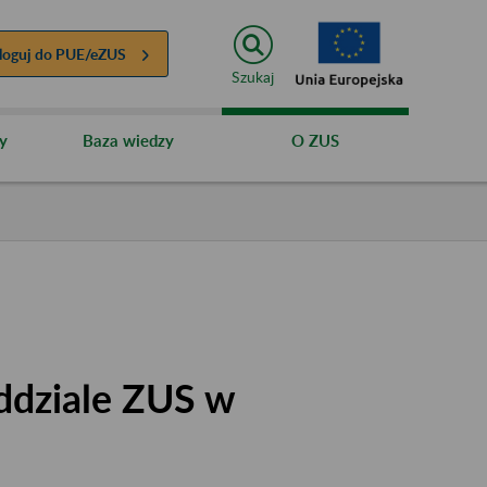
loguj do
PUE/eZUS
Szukaj
y
Baza wiedzy
O ZUS
ddziale ZUS w