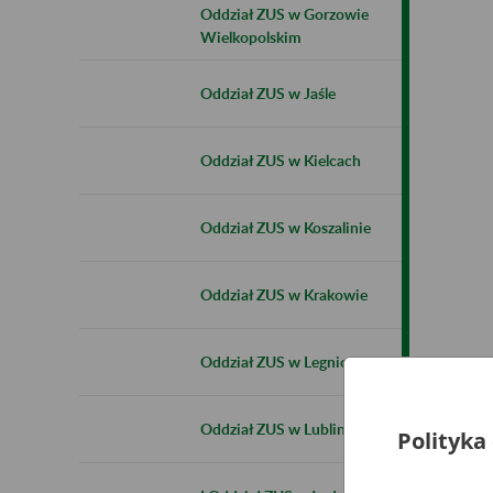
Oddział ZUS w Gorzowie
Wielkopolskim
Oddział ZUS w Jaśle
Oddział ZUS w Kielcach
Oddział ZUS w Koszalinie
Oddział ZUS w Krakowie
Oddział ZUS w Legnicy
Oddział ZUS w Lublinie
Polityka