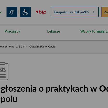
Zarejestruj w
PUE/eZUS
Za
Pracujący
Lekarze
Wzory formularz
 o praktykach w ZUS
Oddział ZUS w Opolu
głoszenia o praktykach w O
polu