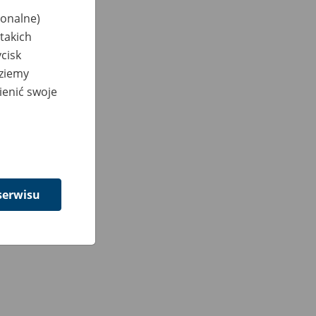
jonalne)
takich
cisk
dziemy
ienić swoje
serwisu