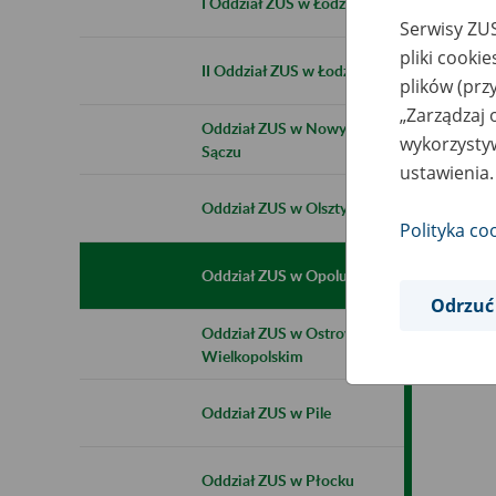
I Oddział ZUS w Łodzi
Serwisy ZUS
pliki cooki
II Oddział ZUS w Łodzi
plików (prz
„Zarządzaj 
Oddział ZUS w Nowym
wykorzystyw
Sączu
ustawienia.
Oddział ZUS w Olsztynie
Polityka co
Oddział ZUS w Opolu
Odrzuć
Oddział ZUS w Ostrowie
Wielkopolskim
Oddział ZUS w Pile
Oddział ZUS w Płocku