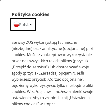
Polityka cookies
Polski
Menu
Szukaj
Serwisy ZUS wykorzystują techniczne
(niezbędne) oraz analityczne (opcjonalne) pliki
cookies. Możesz zaakceptować wykorzystanie
Bieżące wyjaśnienia komórek merytorycznych
przez nas wszystkich takich plików (przycisk
„Przejdź do serwisu”) lub dostosować swoje
zgody (przycisk „Zarządzaj opcjami”). Jeśli
wybierzesz przycisk „Odrzuć opcjonalne”,
będziemy wykorzystywać tylko niezbędne pliki
cookies. W każdej chwili możesz zmienić swoje
Jednorazowe dodatkowe świadczenie
ustawienia. Aby to zrobić, kliknij „Ustawienia
postojowe dla osób wykonujących umowy
plików cookies” w stopce.