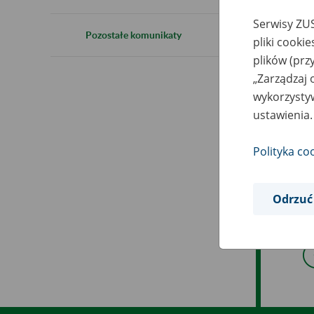
1
Serwisy ZUS
Pozostałe komunikaty
pliki cooki
plików (prz
„Zarządzaj 
W z
wykorzystyw
god
ustawienia.
dos
Polityka co
W t
Odrzuć
Prz