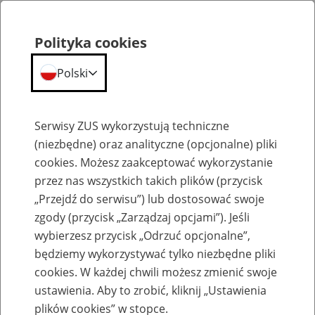
Polityka cookies
Polski
Menu
Szukaj
Serwisy ZUS wykorzystują techniczne
(niezbędne) oraz analityczne (opcjonalne) pliki
cookies. Możesz zaakceptować wykorzystanie
Komunikaty
przez nas wszystkich takich plików (przycisk
„Przejdź do serwisu”) lub dostosować swoje
zgody (przycisk „Zarządzaj opcjami”). Jeśli
wybierzesz przycisk „Odrzuć opcjonalne”,
będziemy wykorzystywać tylko niezbędne pliki
cookies. W każdej chwili możesz zmienić swoje
Ograniczenia w dostępie do PUE ZUS i
ustawienia. Aby to zrobić, kliknij „Ustawienia
strony zus.pl w nocy z 20 na 21 lutego
plików cookies” w stopce.