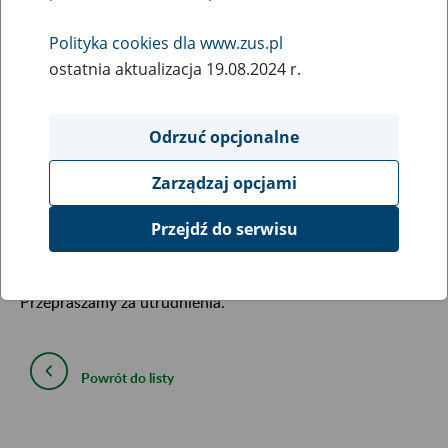
19
lutego
Polityka cookies dla www.zus.pl
2019
ostatnia aktualizacja 19.08.2024 r.
W związku z koniecznością przeprowadzenia prac
Odrzuć opcjonalne
serwisowych,
od godziny 23:00 w środę 20 lutego 2019 r.,
do godziny 5:00 w czwartek 21 lutego 2019 r.
, wystąpią
Zarządzaj opcjami
ograniczenia w dostępie do portalu Platformy Usług
Elektronicznych i poszczególnych jego funkcji oraz do
Przejdź do serwisu
strony
www.zus.pl
.
Przepraszamy za utrudnienia.
Powrót do listy