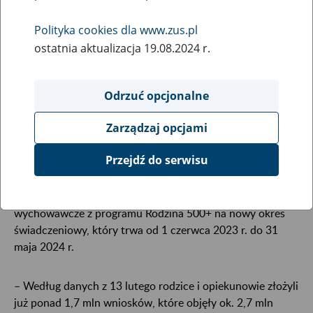
14
lutego
Polityka cookies dla www.zus.pl
2023
ostatnia aktualizacja 19.08.2024 r.
Odrzuć opcjonalne
Zakład Ubezpieczeń Społecznych przyznał już 82
proc. świadczeń 500+ na kolejny okres
Zarządzaj opcjami
świadczeniowy. Do tej pory wpłynęło ponad 1,7 mln
wniosków, które dotyczą ok. 2,7 mln dzieci.
Przejdź do serwisu
Od 1 lutego ZUS przyjmuje wnioski o świadczenie
wychowawcze z programu Rodzina 500+ na nowy okres
świadczeniowy, który trwa od 1 czerwca 2023 r. do 31
maja 2024 r.
– Według danych z 13 lutego rodzice i opiekunowie złożyli
już ponad 1,7 mln wniosków, które objęły ok. 2,7 mln