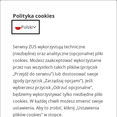
Polityka cookies
Polski
Menu
Szukaj
Serwisy ZUS wykorzystują techniczne
(niezbędne) oraz analityczne (opcjonalne) pliki
cookies. Możesz zaakceptować wykorzystanie
Aktualności
przez nas wszystkich takich plików (przycisk
„Przejdź do serwisu”) lub dostosować swoje
zgody (przycisk „Zarządzaj opcjami”). Jeśli
wybierzesz przycisk „Odrzuć opcjonalne”,
będziemy wykorzystywać tylko niezbędne pliki
cookies. W każdej chwili możesz zmienić swoje
ZUS przyznał już ponad 80 proc.
ustawienia. Aby to zrobić, kliknij „Ustawienia
świadczeń 500+ na nowy okres
plików cookies” w stopce.