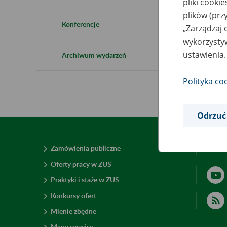
pliki cooki
plików (prz
Konferencje
„Zarządzaj 
wykorzystyw
ustawienia.
Archiwum wydarzeń
Polityka co
Odrzuć
Zamówienia publiczne
Deklar
Oferty pracy w ZUS
Praktyki i staże w ZUS
Konkursy ofert
Mienie zbędne
Mapa serwisu