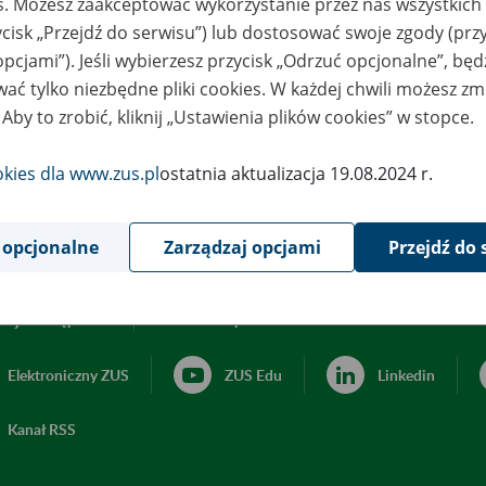
es. Możesz zaakceptować wykorzystanie przez nas wszystkich 
ycisk „Przejdź do serwisu”) lub dostosować swoje zgody (przy
opcjami”). Jeśli wybierzesz przycisk „Odrzuć opcjonalne”, bę
ać tylko niezbędne pliki cookies. W każdej chwili możesz zm
 Aby to zrobić, kliknij „Ustawienia plików cookies” w stopce.
okies dla www.zus.pl
ostatnia aktualizacja 19.08.2024 r.
 opcjonalne
Zarządzaj opcjami
Przejdź do 
acja dostępności
Ustawienia plików cookies
Elektroniczny ZUS
ZUS Edu
Linkedin
Kanał RSS