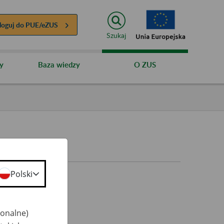
loguj do
PUE/eZUS
Szukaj
y
Baza wiedzy
O ZUS
Polski
jonalne)