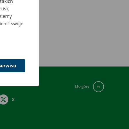
takich
cisk
dziemy
ienić swoje
serwisu
Do góry
X