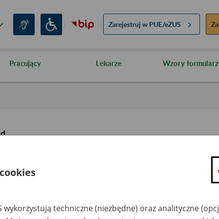
Zarejestruj w
PUE/eZUS
Za
Pracujący
Lekarze
Wzory formularz
ąd
 cookies
 wykorzystują techniczne (niezbędne) oraz analityczne (opc