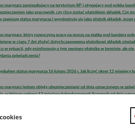
ko marynarz zamieszkujący na terytorium RP i pływający pod polską band
ezpieczeniem jako pracownik, czy chcę zostać płatnikiem składek. Czy mo
y zawieszę status marynarza i wyrejestruję się jako płatnik składek, mog
ko marynarz, który rozpoczyna pracę na morzu na statku pod banderą polsk
jpierw w ciągu 7 dni złożyć dotychczasowemu płatnikowi składek oświadc
co w sytuacji, gdy poinformuję o tym swojego płatnika w terminie, ale nie
dania zaświadczenia?
yskałem status marynarza 16 lutego 2026 r. Jak liczyć okres 12 miesięc
ko marynarz jestem objęty ubezpieczeniami od dnia oznaczonego w zaświ
ia, w którym upływa 12 miesięcy kalendarzowych liczonych od dnia ozna
atusu marynarza. Czy po tym terminie muszę uzyskać kolejne zaświadczenie 
res?
 cookies
śli zgłoszę się do ubezpieczeń jako marynarz, od jakiej kwoty będą płacił 