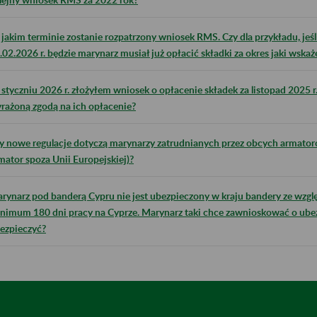
jakim terminie zostanie rozpatrzony wniosek RMS. Czy dla przykładu, jeśl
.02.2026 r. będzie marynarz musiał już opłacić składki za okres jaki wsk
styczniu 2026 r. złożyłem wniosek o opłacenie składek za listopad 2025 
rażoną zgodą na ich opłacenie?
y nowe regulacje dotyczą marynarzy zatrudnianych przez obcych armatoró
mator spoza Unii Europejskiej)?
rynarz pod banderą Cypru nie jest ubezpieczony w kraju bandery ze wzgl
nimum 180 dni pracy na Cyprze. Marynarz taki chce zawnioskować o ubez
ezpieczyć?