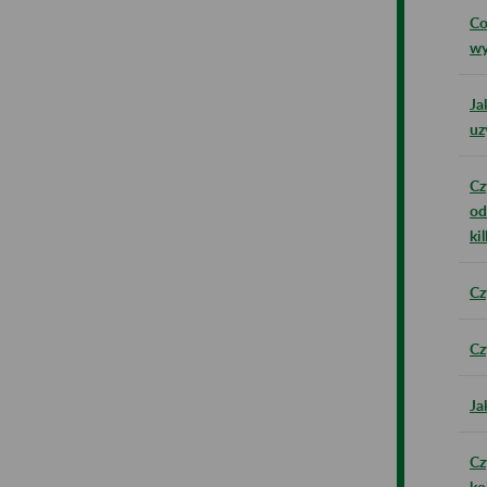
Co
wy
Ja
uz
Cz
od
ki
Cz
Cz
Ja
Cz
ko