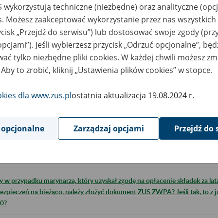
 wykorzystują techniczne (niezbędne) oraz analityczne (opc
o opłaca składki?
es. Możesz zaakceptować wykorzystanie przez nas wszystkich 
ycisk „Przejdź do serwisu”) lub dostosować swoje zgody (przy
k poinformować ZUS o zawieszeniu statusu marynarza?
opcjami”). Jeśli wybierzesz przycisk „Odrzuć opcjonalne”, bę
ać tylko niezbędne pliki cookies. W każdej chwili możesz zm
śli chcę opłacić składki od 1 stycznia 2021 r. do 31 grudnia 2025 r., to co 
 Aby to zrobić, kliknij „Ustawienia plików cookies” w stopce.
ki warunki muszę spełnić aby opłacić składki za okresy od stycznia 2021 
okies dla www.zus.pl
ostatnia aktualizacja 19.08.2024 r.
cę opłacić składki za okres od 1 stycznia 2021 r. do 31 grudnia 2025 r. n
 mam zrobić, jak nie mam numeru NIP?
 opcjonalne
Zarządzaj opcjami
Przejdź do 
rzymałem zgodę na opłacenie składek za okres od 1 stycznia 2021 r. do 31
ntowe jako marynarz - co mam dalej zrobić?
y w przypadku marynarza, który uzyskał zgodę na opłacenie składek za lat
ezpieczeń na bieżąco, należy złożyć dokument ZUS ZWPA? Jeśli tak, to z 
0?