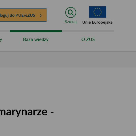
loguj do
PUE/eZUS
Szukaj
y
Baza wiedzy
O ZUS
marynarze -