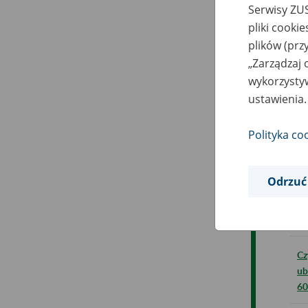
Serwisy ZUS
Kt
pliki cooki
plików (prz
Ja
„Zarządzaj 
wykorzystyw
Je
ustawienia.
Ja
Polityka co
Ch
co
Odrzuć
Ot
re
Cz
ub
60