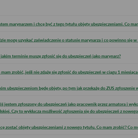
stem marynarzem i chcę być z tego tytułu objęty ubezpieczeniami. Co ma
zie mogę uzyskać zaświadczenie o statusie marynarza i co powinno się 
jakim terminie muszę zgłosić się do ubezpieczeń jako marynarz?
 mam zrobić, jeśli nie zdążę się zgłosić do ubezpieczeń w ciągu 1 miesią
kim ubezpieczeniom będę objęty, po tym jak przekażę do ZUS zgłoszenie w
iś jestem zgłoszony do ubezpieczeń jako pracownik przez armatora i wyko
lskiej. Czy to wyklucza możliwość zgłoszenia się do ubezpieczeń z nowego
cę zostać objęty ubezpieczeniami z nowego tytułu. Co mam zrobić? Co m