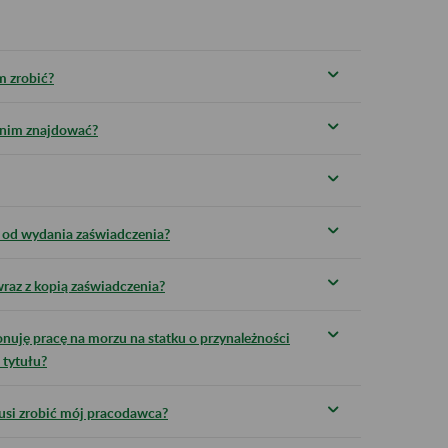
m zrobić?
w nim znajdować?
ca od wydania zaświadczenia?
raz z kopią zaświadczenia?
nuję pracę na morzu na statku o przynależności
 tytułu?
usi zrobić mój pracodawca?