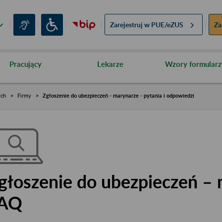
Zarejestruj w
PUE/eZUS
Za
Pracujący
Lekarze
Wzory formularz
ych
Firmy
Zgłoszenie do ubezpieczeń - marynarze - pytania i odpowiedzi
głoszenie do ubezpieczeń – 
AQ