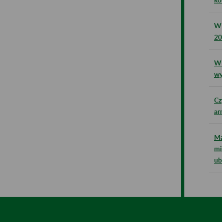
W 
20
W 
wy
Cz
ar
Ma
mi
ub