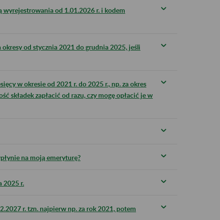
 wyrejestrowania od 1.01.2026 r. i kodem
a okresy od stycznia 2021 do grudnia 2025, jeśli
ięcy w okresie od 2021 r. do 2025 r., np. za okres
ość składek zapłacić od razu, czy mogę opłacić je w
 wpłynie na moją emeryturę?
a 2025 r.
.2027 r. tzn. najpierw np. za rok 2021, potem