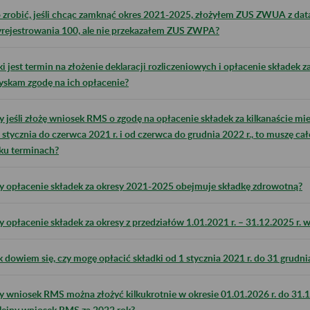
 zrobić, jeśli chcąc zamknąć okres 2021-2025, złożyłem ZUS ZWUA z datą
rejestrowania 100, ale nie przekazałem ZUS ZWPA?
ki jest termin na złożenie deklaracji rozliczeniowych i opłacenie składek z
yskam zgodę na ich opłacenie?
y jeśli złożę wniosek RMS o zgodę na opłacenie składek za kilkanaście mies
 stycznia do czerwca 2021 r. i od czerwca do grudnia 2022 r., to muszę cał
lku terminach?
y opłacenie składek za okresy 2021-2025 obejmuje składkę zdrowotną?
y opłacenie składek za okresy z przedziałów 1.01.2021 r. – 31.12.2025 r.
k dowiem się, czy mogę opłacić składki od 1 stycznia 2021 r. do 31 grudni
y wniosek RMS można złożyć kilkukrotnie w okresie 01.01.2026 r. do 31.12
lejny wniosek RMS za 2022 rok?