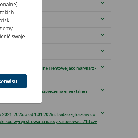
jonalne)
takich
cisk
dziemy
ienić swoje
muszę zrobić?
do grudnia 2025?
a ubezpieczenia emerytalne i rentowe jako marynarz -
serwisu
 grudnia 2025 r. na ubezpieczenia emerytalne i
a 2021-2025, a od 1.01.2026 r. będzie zgłoszony do
jaki kod wyrejestrowania należy zastosować: 218 czy