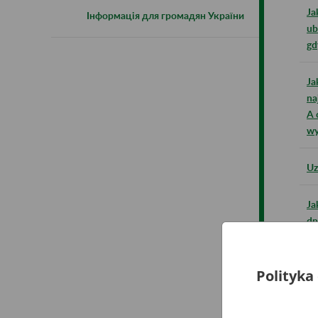
Ja
Інформація для громадян України
ub
gd
Ja
na
A 
wy
Uz
Ja
dn
st
ok
Polityka
Je