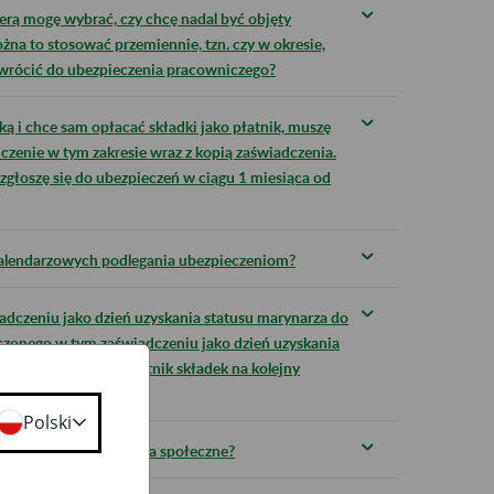
erą mogę wybrać, czy chcę nadal być objęty
żna to stosować przemiennie, tzn. czy w okresie,
ę wrócić do ubezpieczenia pracowniczego?
ą i chce sam opłacać składki jako płatnik, muszę
zenie w tym zakresie wraz z kopią zaświadczenia.
 zgłoszę się do ubezpieczeń w ciągu 1 miesiąca od
y kalendarzowych podlegania ubezpieczeniom?
adczeniu jako dzień uzyskania statusu marynarza do
czonego w tym zaświadczeniu jako dzień uzyskania
i zgłosić się jako płatnik składek na kolejny
Polski
składki na ubezpieczenia społeczne?