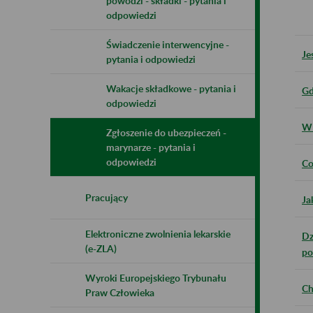
powodzi - składki - pytania i
odpowiedzi
Świadczenie interwencyjne -
Je
pytania i odpowiedzi
Wakacje składkowe - pytania i
Gd
odpowiedzi
W 
Zgłoszenie do ubezpieczeń -
marynarze - pytania i
odpowiedzi
Co
Pracujący
Ja
Elektroniczne zwolnienia lekarskie
Dz
(e-ZLA)
po
Wyroki Europejskiego Trybunału
Ch
Praw Człowieka