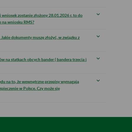
i wniosek zostanie złożony 28.01.2026 r. to do
aże na wniosku RMS?
r. Jakie dokumenty muszę złożyć, w związku z
w na statkach obcych bander ( bandera trzecia i
ędu na to, że wewnętrzne przepisy wymagają
pieczenie w Polsce. Czy może się