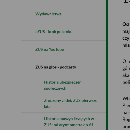
Wydawnictwa
Od 
maj
eZUS - krok po kroku
czy
mia
ZUS na YouTube
O h
ZUS na głos - podcasty
gór
aka
pol
Historia ubezpieczeń
społecznych
Wbr
Zrodzony z idei: ZUS pierwsze
Pie
lata
na 
Historia maszyn liczących w
Bog
ZUS: od arytmometra do AI
pra