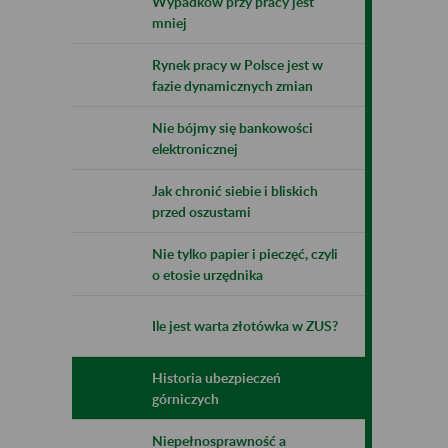
Wypadków przy pracy jest
mniej
Rynek pracy w Polsce jest w
fazie dynamicznych zmian
Nie bójmy się bankowości
elektronicznej
Jak chronić siebie i bliskich
przed oszustami
Nie tylko papier i pieczęć, czyli
o etosie urzędnika
Ile jest warta złotówka w ZUS?
Historia ubezpieczeń
górniczych
Niepełnosprawność a