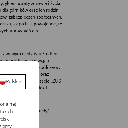
yzykiem utraty zdrowia i życia,
 dla górników oraz ich rodzin.
ów, zabezpieczeń społecznych,
czasu, aż po lata powojenne, te
wych uprawnień dla
odstawowym i jedynym źródłem
dynym producentem węgla
ku energetycznym, współczesny
yglądać nowoczesny oraz
 tym, w naszym podkaście „ZUS
Polski
ązak, którego dziadek i
jonalne)
 mieście zwanym kiedyś
takich
cisk
dziemy