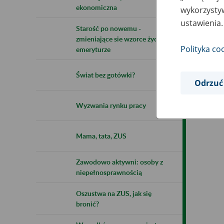
ekonomiczna
wykorzystyw
Zap
ustawienia.
Starość po nowemu -
zmieniające sie wzorce życia na
Polityka co
emeryturze
Ob
Świat bez gotówki?
Odrzuć
Ja
Wyzwania rynku pracy
Mama, tata, ZUS
Zawodowo aktywni: osoby z
niepełnosprawnością
Oszustwa na ZUS, jak się
bronić?