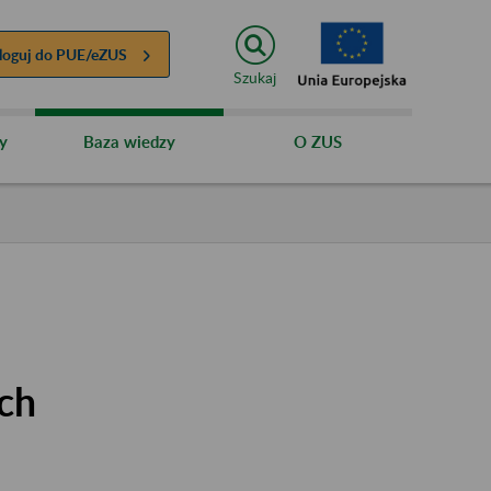
loguj do
PUE/eZUS
Szukaj
y
Baza wiedzy
O ZUS
ych