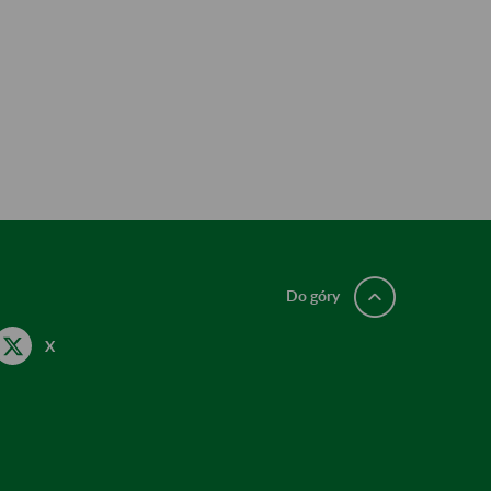
Do góry
X