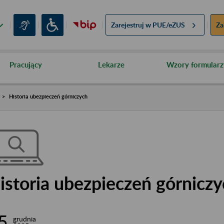
Zarejestruj w
PUE/eZUS
Za
Pracujący
Lekarze
Wzory formularz
Historia ubezpieczeń górniczych
istoria ubezpieczeń górnicz
5
grudnia