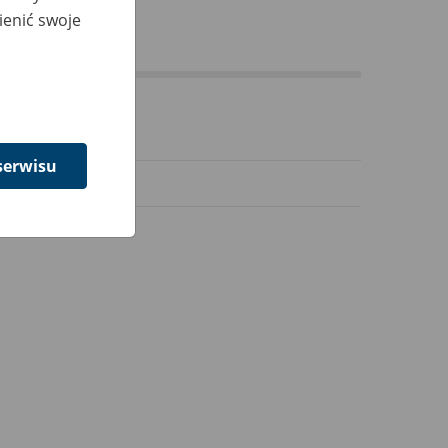
ienić swoje
s"
serwisu