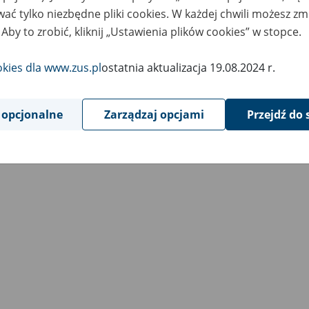
ać tylko niezbędne pliki cookies. W każdej chwili możesz zm
raszamy
 Aby to zrobić, kliknij „Ustawienia plików cookies” w stopce.
okies dla www.zus.pl
ostatnia aktualizacja 19.08.2024 r.
ejrzyj kolejny odcinek podcastu "ZUS na gło
 opcjonalne
Zarządzaj opcjami
Przejdź do 
k głeboko sięga historia ubezpieczeń górniczych (link do YouTube)