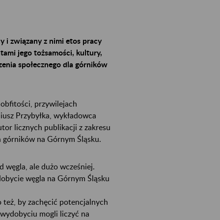
 i związany z nimi etos pracy
ami jego tożsamości, kultury,
czenia społecznego dla górników
obfitości, przywilejach
diusz Przybyłka, wykładowca
r licznych publikacji z zakresu
ch górników na Górnym Śląsku.
 węgla, ale dużo wcześniej.
ydobycie węgla na Górnym Śląsku
 też, by zachęcić potencjalnych
 wydobyciu mogli liczyć na