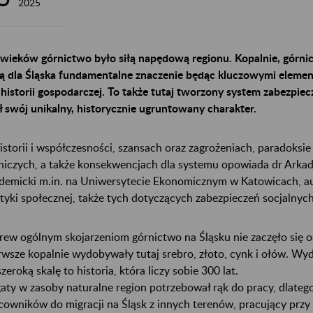
2025
wieków górnictwo było siłą napędową regionu. Kopalnie, górnicy
ą dla Śląska fundamentalne znaczenie będąc kluczowymi element
 historii gospodarczej. To także tutaj tworzony system zabezpie
ł swój unikalny, historycznie ugruntowany charakter.
istorii i współczesności, szansach oraz zagrożeniach, paradoksie 
niczych, a także konsekwencjach dla systemu opowiada dr Arka
demicki m.in. na Uniwersytecie Ekonomicznym w Katowicach, auto
ityki społecznej, także tych dotyczących zabezpieczeń socjalny
ew ogólnym skojarzeniom górnictwo na Śląsku nie zaczęło się od
rwsze kopalnie wydobywały tutaj srebro, złoto, cynk i ołów. W
szeroką skalę to historia, która liczy sobie 300 lat.
aty w zasoby naturalne region potrzebował rąk do pracy, dlatego
cowników do migracji na Śląsk z innych terenów, pracujący przy