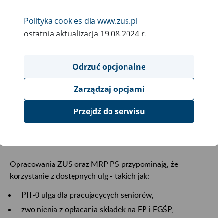
Polityka cookies dla www.zus.pl
ostatnia aktualizacja 19.08.2024 r.
Odrzuć opcjonalne
Zarządzaj opcjami
Przejdź do serwisu
Opracowania ZUS oraz MRPiPS przypominają, że
korzystanie z dostępnych ulg - takich jak:
PIT-0 ulga dla pracujacycych seniorów,
zwolnienia z opłacania składek na FP i FGŚP,