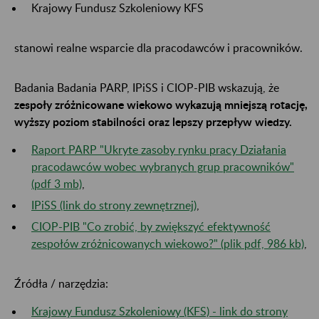
Krajowy Fundusz Szkoleniowy KFS
stanowi realne wsparcie dla pracodawców i pracowników.
Badania Badania PARP, IPiSS i CIOP-PIB wskazują, że
zespoły zróżnicowane wiekowo wykazują mniejszą rotację,
wyższy poziom stabilności oraz lepszy przepływ wiedzy.
Raport PARP "Ukryte zasoby rynku pracy Działania
pracodawców wobec wybranych grup pracowników"
(pdf 3 mb)
,
IPiSS (link do strony zewnętrznej)
,
CIOP-PIB "Co zrobić, by zwiększyć efektywność
zespołów zróżnicowanych wiekowo?" (plik pdf, 986 kb)
,​​​​​​​
Źródła / narzędzia:
Krajowy Fundusz Szkoleniowy (KFS) - link do strony