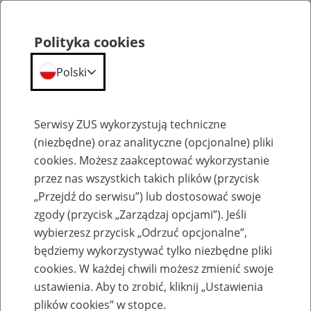
Polityka cookies
Polski
Menu
Szukaj
Serwisy ZUS wykorzystują techniczne
(niezbędne) oraz analityczne (opcjonalne) pliki
cookies. Możesz zaakceptować wykorzystanie
Aktywni 50+
przez nas wszystkich takich plików (przycisk
„Przejdź do serwisu”) lub dostosować swoje
zgody (przycisk „Zarządzaj opcjami”). Jeśli
wybierzesz przycisk „Odrzuć opcjonalne”,
będziemy wykorzystywać tylko niezbędne pliki
Korzyści i ulgi
cookies. W każdej chwili możesz zmienić swoje
ustawienia. Aby to zrobić, kliknij „Ustawienia
22
grudnia
2025
plików cookies” w stopce.