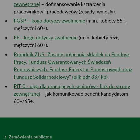
zewnętrznej
– dofinansowanie kształcenia
pracowników i pracodawców (zasady, wnioski).
FGŚP – kogo dotyczy zwolnienie
(m.in. kobiety 55+,
mężczyźni 60+).
FP - kogo dotyczy zwolnienie
(m.in. kobiety 55+,
mężczyźni 60+).
Poradnik ZUS "Zasady opłacania składek na Fundusz
Pracy, Fundusz Gwarantowanych Świadczeń
Pracowniczych, Fundusz Emerytur Pomostowych oraz
Fundusz Solidarnościowy" (plik pdf 837 kb)
.
PIT-0 - ulga dla pracujących seniorów - link do strony
zewnętrznej
– jak komunikować benefit kandydatom
60+/65+.
Zamówienia publiczne