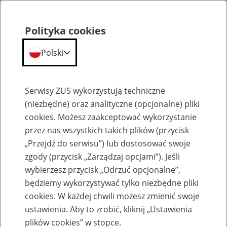
Polityka cookies
Polski
Menu
Szukaj
Serwisy ZUS wykorzystują techniczne
(niezbędne) oraz analityczne (opcjonalne) pliki
cookies. Możesz zaakceptować wykorzystanie
Aktualne ogłoszenia o pracę
przez nas wszystkich takich plików (przycisk
„Przejdź do serwisu”) lub dostosować swoje
Praca w IT
zgody (przycisk „Zarządzaj opcjami”). Jeśli
wybierzesz przycisk „Odrzuć opcjonalne”,
Jednostka ZUS:
będziemy wykorzystywać tylko niezbędne pliki
cookies. W każdej chwili możesz zmienić swoje
ustawienia. Aby to zrobić, kliknij „Ustawienia
plików cookies” w stopce.
Data publikacji od