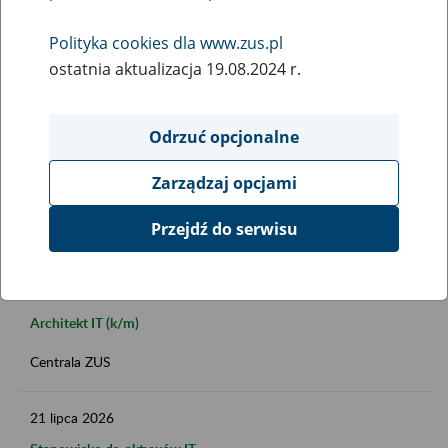
Polityka cookies dla www.zus.pl
ostatnia aktualizacja 19.08.2024 r.
Data publikacji do
Odrzuć opcjonalne
Zarządzaj opcjami
FILTRUJ
Przejdź do serwisu
31
lipca
2026
Architekt IT (k/m)
Centrala ZUS
21
lipca
2026