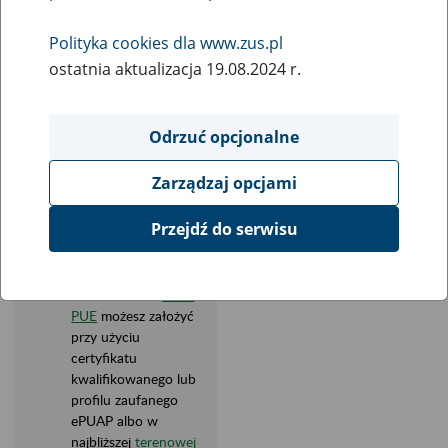
szczególnym charakterze
Polityka cookies dla www.zus.pl
ostatnia aktualizacja 19.08.2024 r.
Przez internet
Osobiście
Co przygotować?
Odrzuć opcjonalne
Login i hasło do
Zarządzaj opcjami
swojego
profilu PUE
.
Jeżeli nie masz
Przejdź do serwisu
zarejestrowanego
profilu PUE, załatw
sprawę osobiście
albo listownie.
Profil
PUE
możesz założyć
przy użyciu
certyfikatu
kwalifikowanego lub
profilu zaufanego
ePUAP albo w
najbliższej
terenowej