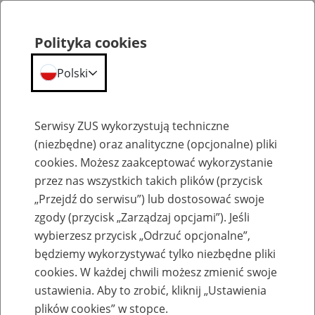
Polityka cookies
Polski
Menu
Szukaj
Serwisy ZUS wykorzystują techniczne
(niezbędne) oraz analityczne (opcjonalne) pliki
cookies. Możesz zaakceptować wykorzystanie
Opis spraw
przez nas wszystkich takich plików (przycisk
„Przejdź do serwisu”) lub dostosować swoje
zgody (przycisk „Zarządzaj opcjami”). Jeśli
wybierzesz przycisk „Odrzuć opcjonalne”,
będziemy wykorzystywać tylko niezbędne pliki
cookies. W każdej chwili możesz zmienić swoje
Jak uzyskać zaświadczenie o okresach
ustawienia. Aby to zrobić, kliknij „Ustawienia
pracy w szczególnych warunkach lub o
plików cookies” w stopce.