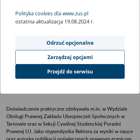
Polityka cookies dla www.zus.pl
ostatnia aktualizacja 19.08.2024 r.
Odrzuć opcjonalne
Zarządzaj opcjami
Przejdź do serwisu
Studentka IV roku prawa na Uniwersytecie Jagiellońskim,
której zainteresowania naukowe koncentrują się wokół
prawa cywilnego, karnego i gospodarczego.
Doświadczenie praktyczne zdobywała m.in. w Wydziale
Obsługi Prawnej Zakładu Ubezpieczeń Społecznych w
Tarnowie oraz w Sekcji Cywilnej Studenckiej Poradni
Prawnej UJ. Jako stypendystka Rektora za wyniki w nauce
oraz autorka publikacji poświęconych prawnym granicom