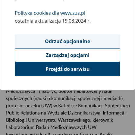
Polityka cookies dla www.zus.pl
ostatnia aktualizacja 19.08.2024 r.
Odrzuć opcjonalne
Zarządzaj opcjami
Przejdź do serwisu
Medioznawca i historyk, doktor habilitowany nauk
społecznych (nauki o komunikacji społecznej i mediach),
profesor uczelni (UW) w Katedrze Komunikacji Społecznej i
Public Relations na Wydziale Dziennikarstwa, Informacji i
Bibliologii Uniwersytetu Warszawskiego, kierownik
Laboratorium Badań Medioznawczych UW
(www.lbm.uw.edu.pl), koordynator Centrum Analiz