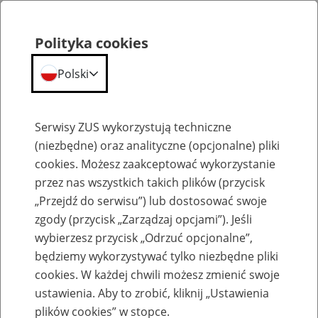
Polityka cookies
Polski
Menu
Szukaj
Serwisy ZUS wykorzystują techniczne
(niezbędne) oraz analityczne (opcjonalne) pliki
cookies. Możesz zaakceptować wykorzystanie
Biogramy
przez nas wszystkich takich plików (przycisk
„Przejdź do serwisu”) lub dostosować swoje
zgody (przycisk „Zarządzaj opcjami”). Jeśli
wybierzesz przycisk „Odrzuć opcjonalne”,
będziemy wykorzystywać tylko niezbędne pliki
Dr hab. Tomasz Gackowski, prof.
cookies. W każdej chwili możesz zmienić swoje
UW
ustawienia. Aby to zrobić, kliknij „Ustawienia
plików cookies” w stopce.