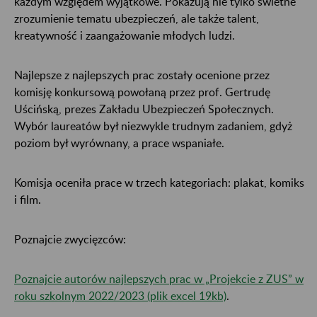
każdym względem wyjątkowe. Pokazują nie tylko świetne
zrozumienie tematu ubezpieczeń, ale także talent,
kreatywność i zaangażowanie młodych ludzi.
Najlepsze z najlepszych prac zostały ocenione przez
komisję konkursową powołaną przez prof. Gertrudę
Uścińską, prezes Zakładu Ubezpieczeń Społecznych.
Wybór laureatów był niezwykle trudnym zadaniem, gdyż
poziom był wyrównany, a prace wspaniałe.
Komisja oceniła prace w trzech kategoriach: plakat, komiks
i film.
Poznajcie zwycięzców:
Poznajcie autorów najlepszych prac w „Projekcie z ZUS” w
roku szkolnym 2022/2023 (plik excel 19kb)
.