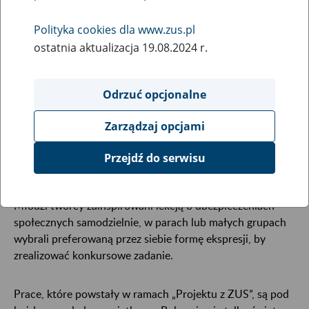
7
czerwca
2023
Polityka cookies dla www.zus.pl
ostatnia aktualizacja 19.08.2024 r.
W tegorocznej edycji „Projektu z ZUS” wzięło udział
kilkuset uczniów z całej Polski – młodych artystów
Odrzuć opcjonalne
plastyków i twórców filmowych. Do etapu centralnego
zakwalifikowało się 39 prac.
Zarządzaj opcjami
Konkursowe zadanie nie było łatwe. Polegało na
Przejdź do serwisu
wykonaniu plakatu, komiksu lub nagraniu filmu, który
wyjaśnia, dlaczego ubezpieczenia społeczne są ważne.
Młodzi twórcy zainspirowani lekcją o ubezpieczeniach
społecznych samodzielnie, w parach lub małych grupach
wybrali preferowaną przez siebie formę ekspresji, by
zrealizować konkursowe zadanie.
Prace, które powstały w ramach „Projektu z ZUS”, są pod