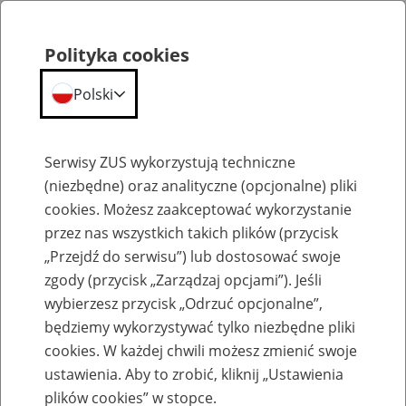
Polityka cookies
Polski
Menu
Szukaj
Serwisy ZUS wykorzystują techniczne
(niezbędne) oraz analityczne (opcjonalne) pliki
cookies. Możesz zaakceptować wykorzystanie
Archiwum konkursu
przez nas wszystkich takich plików (przycisk
„Przejdź do serwisu”) lub dostosować swoje
zgody (przycisk „Zarządzaj opcjami”). Jeśli
wybierzesz przycisk „Odrzuć opcjonalne”,
będziemy wykorzystywać tylko niezbędne pliki
„Projekt z ZUS” – konkurs w roku
cookies. W każdej chwili możesz zmienić swoje
szkolnym 2022/2023
ustawienia. Aby to zrobić, kliknij „Ustawienia
plików cookies” w stopce.