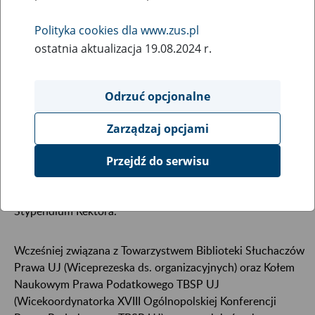
Polityka cookies dla www.zus.pl
ostatnia aktualizacja 19.08.2024 r.
Odrzuć opcjonalne
Zarządzaj opcjami
Studentka IV roku prawa na Uniwersytecie Jagiellońskim,
Przejdź do serwisu
członkini zarządu Koła Naukowego Prawa Budowlanego i
Nieruchomości TBSP UJ, czterokrotna stypendystka
Stypendium Rektora.
Wcześniej związana z Towarzystwem Biblioteki Słuchaczów
Prawa UJ (Wiceprezeska ds. organizacyjnych) oraz Kołem
Naukowym Prawa Podatkowego TBSP UJ
(Wicekoordynatorka XVIII Ogólnopolskiej Konferencji