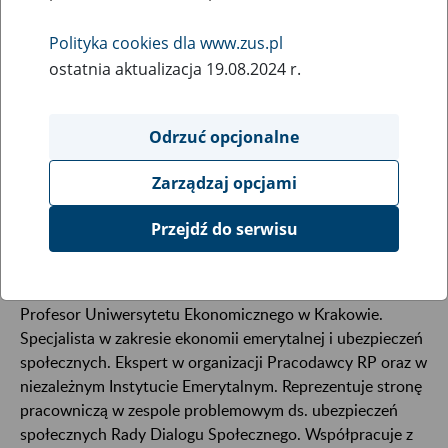
Polityka cookies dla www.zus.pl
ostatnia aktualizacja 19.08.2024 r.
Odrzuć opcjonalne
Zarządzaj opcjami
Przejdź do serwisu
Profesor Uniwersytetu Ekonomicznego w Krakowie.
Specjalista w zakresie ekonomii emerytalnej i ubezpieczeń
społecznych. Ekspert w organizacji Pracodawcy RP oraz w
niezależnym Instytucie Emerytalnym. Reprezentuje stronę
pracowniczą w zespole problemowym ds. ubezpieczeń
społecznych Rady Dialogu Społecznego. Współpracuje z