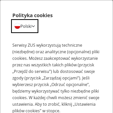
Polityka cookies
Polski
Menu
Szukaj
Serwisy ZUS wykorzystują techniczne
(niezbędne) oraz analityczne (opcjonalne) pliki
cookies. Możesz zaakceptować wykorzystanie
Wsparcie na każdym etapie życia
przez nas wszystkich takich plików (przycisk
„Przejdź do serwisu”) lub dostosować swoje
zgody (przycisk „Zarządzaj opcjami”). Jeśli
wybierzesz przycisk „Odrzuć opcjonalne”,
będziemy wykorzystywać tylko niezbędne pliki
Niemowlęta i małe dzieci (0–3 lata)
cookies. W każdej chwili możesz zmienić swoje
ustawienia. Aby to zrobić, kliknij „Ustawienia
plików cookies” w stopce.