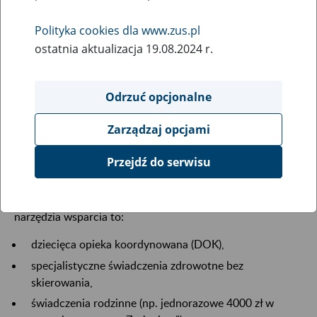
Polityka cookies dla www.zus.pl
ostatnia aktualizacja 19.08.2024 r.
Odrzuć opcjonalne
Pierwsze trzy lata życia dziecka to czas intensywnego
rozwoju, ale też największej wrażliwości. W przypadku
Zarządzaj opcjami
niepełnosprawności wyzwaniem może być
szybkie
rozpoznanie choroby
oraz
dostęp do specjalistycznej
Przejdź do serwisu
opieki i wsparcia dla rodziny
. Dlatego kluczowe jest
wczesne wykrycie trudności i objęcie dziecka oraz jego
opiekunów odpowiednimi formami pomocy. Najważniejsze
narzędzia wsparcia to:
dziecięca opieka koordynowana (DOK),
specjalistyczne świadczenia zdrowotne bez
skierowania,
świadczenia rodzinne (np. jednorazowe 4000 zł w