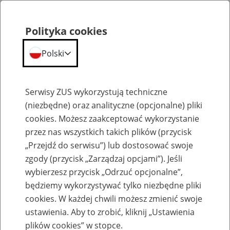
Polityka cookies
Polski
Menu
Szukaj
Serwisy ZUS wykorzystują techniczne
(niezbędne) oraz analityczne (opcjonalne) pliki
cookies. Możesz zaakceptować wykorzystanie
Wsparcie na każdym etapie życia
przez nas wszystkich takich plików (przycisk
„Przejdź do serwisu”) lub dostosować swoje
zgody (przycisk „Zarządzaj opcjami”). Jeśli
wybierzesz przycisk „Odrzuć opcjonalne”,
będziemy wykorzystywać tylko niezbędne pliki
Seniorzy 60/65+ lat
cookies. W każdej chwili możesz zmienić swoje
ustawienia. Aby to zrobić, kliknij „Ustawienia
plików cookies” w stopce.