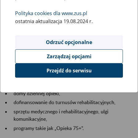
Polityka cookies dla www.zus.pl
ostatnia aktualizacja 19.08.2024 r.
Odrzuć opcjonalne
Osoby w wieku emerytalnym z niepełnosprawnością
często mierzą się z pogorszeniem zdrowia, samotnością i
Zarządzaj opcjami
ograniczoną mobilnością. Potrzebują nie tylko wsparcia
zdrowotnego i socjalnego, ale też systematycznej opieki.
Przejdź do serwisu
Najważniejsze formy pomocy obejmują:
usługi opiekuńcze,
domy dziennej opieki,
dofinansowanie do turnusów rehabilitacyjnych,
sprzętu medycznego i rehabilitacyjnego, ulgi
komunikacyjne,
programy takie jak „Opieka 75+”.