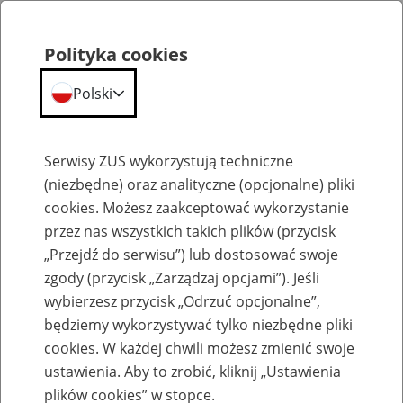
Polityka cookies
Polski
Menu
Szukaj
Serwisy ZUS wykorzystują techniczne
(niezbędne) oraz analityczne (opcjonalne) pliki
cookies. Możesz zaakceptować wykorzystanie
Komunikaty
przez nas wszystkich takich plików (przycisk
„Przejdź do serwisu”) lub dostosować swoje
zgody (przycisk „Zarządzaj opcjami”). Jeśli
wybierzesz przycisk „Odrzuć opcjonalne”,
będziemy wykorzystywać tylko niezbędne pliki
cookies. W każdej chwili możesz zmienić swoje
Obwieszczenie Prezesa Zakładu
ustawienia. Aby to zrobić, kliknij „Ustawienia
Ubezpieczeń Społecznych z dnia 12
plików cookies” w stopce.