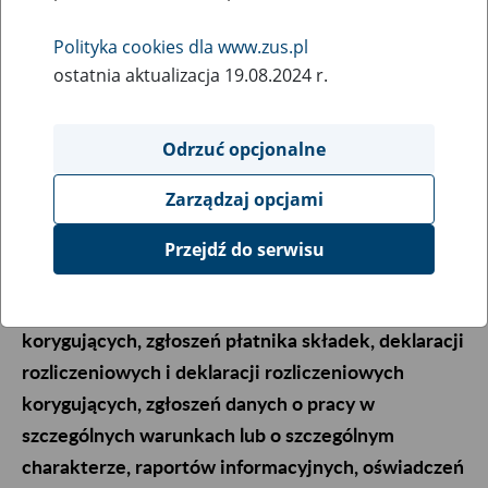
27
czerwca
2025
Polityka cookies dla www.zus.pl
ostatnia aktualizacja 19.08.2024 r.
We wtorek 1 lipca 2025 r. wchodzi w życie
Odrzuć opcjonalne
rozporządzenie Ministra Rodziny, Pracy i Polityki
Społecznej z dnia 23 czerwca 2025 r. zmieniające
Zarządzaj opcjami
rozporządzenie w sprawie określenia wzorów
zgłoszeń do ubezpieczeń społecznych i
Przejdź do serwisu
ubezpieczenia zdrowotnego, imiennych raportów
miesięcznych i imiennych raportów miesięcznych
korygujących, zgłoszeń płatnika składek, deklaracji
rozliczeniowych i deklaracji rozliczeniowych
korygujących, zgłoszeń danych o pracy w
szczególnych warunkach lub o szczególnym
charakterze, raportów informacyjnych, oświadczeń