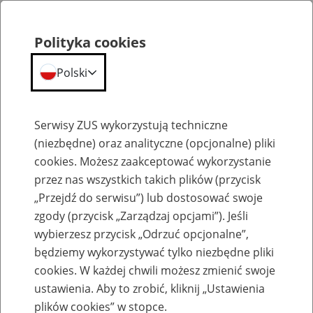
Polityka cookies
Polski
Menu
Szukaj
Serwisy ZUS wykorzystują techniczne
(niezbędne) oraz analityczne (opcjonalne) pliki
cookies. Możesz zaakceptować wykorzystanie
Komunikaty
przez nas wszystkich takich plików (przycisk
„Przejdź do serwisu”) lub dostosować swoje
zgody (przycisk „Zarządzaj opcjami”). Jeśli
wybierzesz przycisk „Odrzuć opcjonalne”,
będziemy wykorzystywać tylko niezbędne pliki
cookies. W każdej chwili możesz zmienić swoje
Ograniczenie w dostępie do portalu PUE
ustawienia. Aby to zrobić, kliknij „Ustawienia
ZUS i zus.pl 30 października 2021 r.
plików cookies” w stopce.