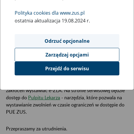
28
października
Polityka cookies dla www.zus.pl
2021
ostatnia aktualizacja 19.08.2024 r.
W związku z koniecznością przeprowadzenia prac
Odrzuć opcjonalne
serwisowych
30 października 2021 r. (sobota) od godziny
06:00 do godziny 16:00
, mogą wystąpić ograniczenia w
Zarządzaj opcjami
dostępie do portalu Platforma Usług Elektronicznych i
serwisu zus.pl.
Przejdź do serwisu
W tym czasie lekarze i asystenci medyczni mogą bez
zakłóceń wystawiać e-ZLA. Na stronie serwisowej będzie
dostęp do
Pulpitu Lekarza
- narzędzia, które pozwala na
wystawianie zwolnień w czasie ograniczeń w dostępie do
PUE ZUS.
Przepraszamy za utrudnienia.