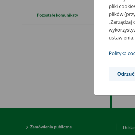
2
pliki cooki
plików (prz
Pozostałe komunikaty
„Zarządzaj 
wykorzystyw
W z
ustawienia.
god
Ele
Polityka co
Ser
Odrzuć
Zamówienia publiczne
Deklar