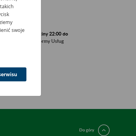
takich
cisk
dziemy
ienić swoje
ipca 2020 r. od godziny 22:00 do
ie do portalu Platformy Usług
serwisu
Do góry