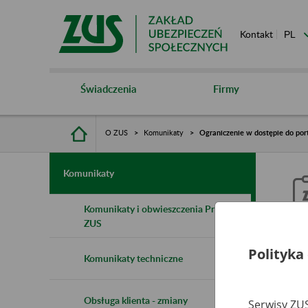
Kontakt
Świadczenia
Firmy
O ZUS
Komunikaty
Ograniczenie w dostępie do port
Komunikaty
Komunikaty i obwieszczenia Prezesa
ZUS
O
Polityka
Komunikaty techniczne
n
Obsługa klienta - zmiany
Serwisy ZUS