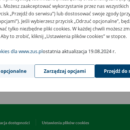
3
lipca
es. Możesz zaakceptować wykorzystanie przez nas wszystkich 
2020
ycisk „Przejdź do serwisu”) lub dostosować swoje zgody (przy
opcjami”). Jeśli wybierzesz przycisk „Odrzuć opcjonalne”, bę
ać tylko niezbędne pliki cookies. W każdej chwili możesz zm
wiązku z koniecznością przeprowadzenia prac serwisowych
24 l
 Aby to zrobić, kliknij „Ustawienia plików cookies” w stopce.
ziny 3:00 dnia następnego
mogą wystąpić ograniczenia w dostęp
ktronicznych i poszczególnych jego funkcji.
okies dla www.zus.pl
ostatnia aktualizacja 19.08.2024 r.
decznie przepraszamy za utrudnienia.
 opcjonalne
Zarządzaj opcjami
Przejdź do 
Powrót do listy
acja dostępności
Ustawienia plików cookies