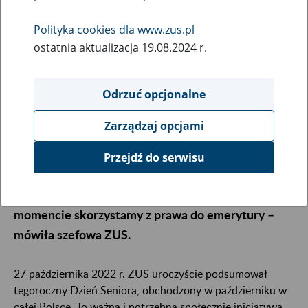
27
października
2022
Polityka cookies dla www.zus.pl
ostatnia aktualizacja 19.08.2024 r.
Senior bezpieczny i zabezpieczony to temat
Odrzuć opcjonalne
przewodni debaty, która odbyła się w ramach
uroczystego podsumowania obchodów Dnia
Zarządzaj opcjami
Seniora w ZUS. Podczas swojego wystąpienia prof.
Gertruda Uścińska, prezes ZUS wskazywała m.in. na
Przejdź do serwisu
korzyści finansowe wynikające z wydłużenia
aktywności zawodowej. – Ważne jest, w którym
momencie skorzystamy z prawa do emerytury –
mówiła szefowa ZUS.
27 października 2022 r. ZUS uroczyście podsumował
tegoroczny Dzień Seniora, obchodzony w październiku w
całej Polsce. To ważna i potrzebna społecznie inicjatywa,