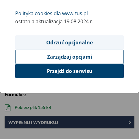
Opis:
Wniosek o zawieszenie postępowania egzekucyjnego.
Polityka cookies dla www.zus.pl
Aktualizacja formularza: 7 stycznia 2025 r.
ostatnia aktualizacja 19.08.2024 r.
Aby wypełnić i wydrukować formularz na komputerze,
skorzystaj z pliku „Wypełnij i wydrukuj”.
Najpierw zapisz go
Odrzuć opcjonalne
na komputerze
, a potem wypełnij w programie Adobe
Reader (darmowy) lub Adobe Acrobat. Przeglądarki
Zarządzaj opcjami
internetowe (np. Chrome, Edge, Safari, Internet Explorer)
nie zapewniają odpowiedniej walidacji i dostępności
Przejdź do serwisu
formularzy.
Formularz:
Pobierz plik
155 kB
WYPEŁNIJ I WYDRUKUJ