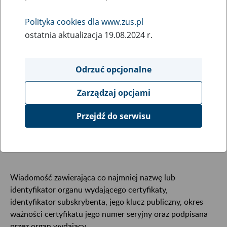
Wybierz hasła na literę:
Polityka cookies dla www.zus.pl
ostatnia aktualizacja 19.08.2024 r.
Odrzuć opcjonalne
Zarządzaj opcjami
Certyfikat klucza
Przejdź do serwisu
publicznego
Wiadomość zawierająca co najmniej nazwę lub
identyfikator organu wydającego certyfikaty,
identyfikator subskrybenta, jego klucz publiczny, okres
ważności certyfikatu jego numer seryjny oraz podpisana
przez organ wydający.