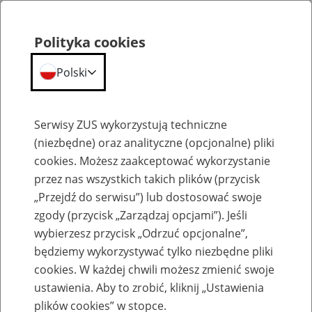
Polityka cookies
Polski
Menu
Szukaj
Serwisy ZUS wykorzystują techniczne
(niezbędne) oraz analityczne (opcjonalne) pliki
cookies. Możesz zaakceptować wykorzystanie
Aktualności
przez nas wszystkich takich plików (przycisk
„Przejdź do serwisu”) lub dostosować swoje
zgody (przycisk „Zarządzaj opcjami”). Jeśli
wybierzesz przycisk „Odrzuć opcjonalne”,
będziemy wykorzystywać tylko niezbędne pliki
cookies. W każdej chwili możesz zmienić swoje
Do 30 listopada można złożyć wniosek o
ustawienia. Aby to zrobić, kliknij „Ustawienia
świadczenie z programu Dobry Start
plików cookies” w stopce.