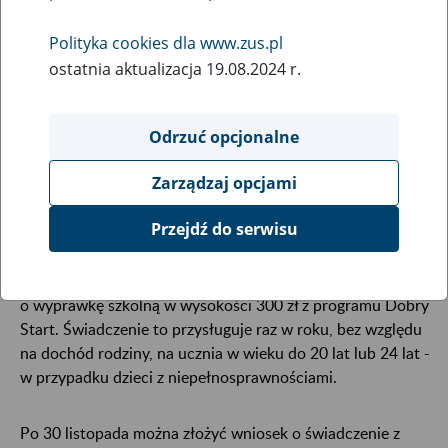
19
listopada
Polityka cookies dla www.zus.pl
2021
ostatnia aktualizacja 19.08.2024 r.
Odrzuć opcjonalne
ZUS wypłacił już blisko 1,3 mld zł na 4,3 mln
uczniów. Weryfikacja wniosków oraz wypłata
Zarządzaj opcjami
świadczenia odbywa się niemal w 100 proc.
automatycznie.
Przejdź do serwisu
Od 1 lipca do 30 listopada 2021 r. można składać wnioski
o wyprawkę szkolną w wysokości 300 zł z programu Dobry
Start. Świadczenie to przysługuje raz w roku, bez względu
na dochód rodziny, na ucznia w wieku do 20 lat lub 24 lat -
w przypadku dzieci z niepełnosprawnościami.
Po 30 listopada można złożyć wniosek o świadczenie z