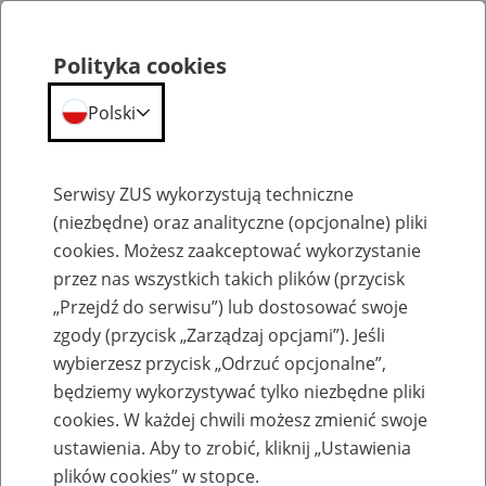
Polityka cookies
Polski
Menu
Szukaj
Serwisy ZUS wykorzystują techniczne
(niezbędne) oraz analityczne (opcjonalne) pliki
cookies. Możesz zaakceptować wykorzystanie
Aktualności
przez nas wszystkich takich plików (przycisk
„Przejdź do serwisu”) lub dostosować swoje
zgody (przycisk „Zarządzaj opcjami”). Jeśli
wybierzesz przycisk „Odrzuć opcjonalne”,
będziemy wykorzystywać tylko niezbędne pliki
cookies. W każdej chwili możesz zmienić swoje
Do 31 stycznia trzeba złożyć ZUS IWA za
ustawienia. Aby to zrobić, kliknij „Ustawienia
2022 r.
plików cookies” w stopce.