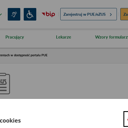
Zarejestruj w
PUE/eZUS
Za
Pracujący
Lekarze
Wzory formularz
zeniach w dostępność portalu PUE
nformacja o możliwych ogranicz
ostępność portalu PUE
 cookies