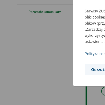
1
Serwisy ZUS
Pozostałe komunikaty
pliki cooki
plików (prz
Inf
„Zarządzaj 
wykorzystyw
ustawienia.
Polityka co
Odrzuć
Prz