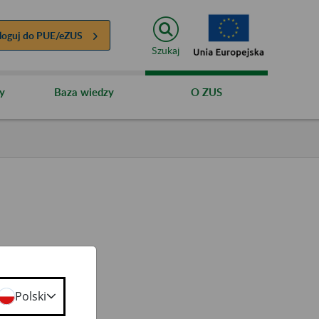
loguj do
PUE/eZUS
Szukaj
y
Baza wiedzy
O ZUS
eniach w
Polski