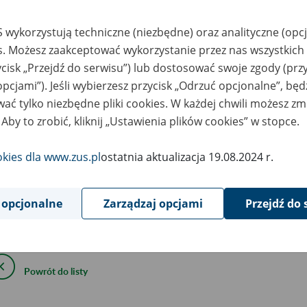
października
2018
 wykorzystują techniczne (niezbędne) oraz analityczne (opc
es. Możesz zaakceptować wykorzystanie przez nas wszystkich 
ycisk „Przejdź do serwisu”) lub dostosować swoje zgody (przy
ormujemy, że dzisiaj mogą wystąpić ograniczenia dotyczące:
opcjami”). Jeśli wybierzesz przycisk „Odrzuć opcjonalne”, bę
ać tylko niezbędne pliki cookies. W każdej chwili możesz zm
rejestracji profilu na Platformie Usług Elektronicznych ZUS (PUE
 Aby to zrobić, kliknij „Ustawienia plików cookies” w stopce.
dostępności portalu PUE,
wystawiania na portalu PUE elektronicznych zaświadczeń lekarsk
okies dla www.zus.pl
ostatnia aktualizacja 19.08.2024 r.
przyjmowania przez ZUS elektronicznych zaświadczeń lekarskic
aplikacji gabinetowych.
 opcjonalne
Zarządzaj opcjami
Przejdź do 
epraszamy za utrudnienia.
Powrót do listy