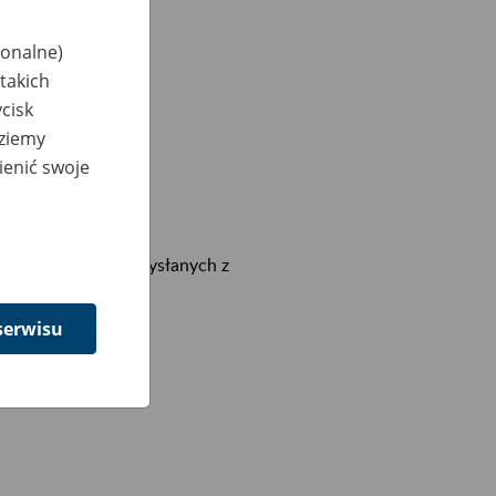
jonalne)
takich
cisk
dziemy
ienić swoje
),
ich (e-ZLA),
h (e-ZLA) – w tym wysłanych z
serwisu