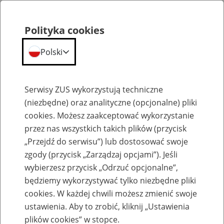
Polityka cookies
Polski
Menu
Szukaj
Serwisy ZUS wykorzystują techniczne
(niezbędne) oraz analityczne (opcjonalne) pliki
cookies. Możesz zaakceptować wykorzystanie
Aktualności
przez nas wszystkich takich plików (przycisk
„Przejdź do serwisu”) lub dostosować swoje
zgody (przycisk „Zarządzaj opcjami”). Jeśli
wybierzesz przycisk „Odrzuć opcjonalne”,
będziemy wykorzystywać tylko niezbędne pliki
cookies. W każdej chwili możesz zmienić swoje
Informacja o stanie rozliczeń na kontach
ustawienia. Aby to zrobić, kliknij „Ustawienia
płatników składek za 2022 r.
plików cookies” w stopce.