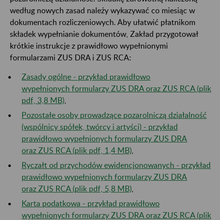
według nowych zasad należy wykazywać co miesiąc w
dokumentach rozliczeniowych. Aby ułatwić płatnikom
składek wypełnianie dokumentów, Zakład przygotował
krótkie instrukcje z prawidłowo wypełnionymi
formularzami ZUS DRA i ZUS RCA:
Zasady ogólne - przykład prawidłowo
wypełnionych formularzy ZUS DRA oraz ZUS RCA (plik
pdf, 3,8 MB)
,
Pozostałe osoby prowadzące pozarolniczą działalność
(wspólnicy spółek, twórcy i artyści) - przykład
prawidłowo wypełnionych formularzy ZUS DRA
oraz ZUS RCA (plik pdf, 1,4 MB)
,
Ryczałt od przychodów ewidencjonowanych - przykład
prawidłowo wypełnionych formularzy ZUS DRA
oraz ZUS RCA (plik pdf, 5,8 MB)
,
Karta podatkowa - przykład prawidłowo
wypełnionych formularzy ZUS DRA oraz ZUS RCA (plik