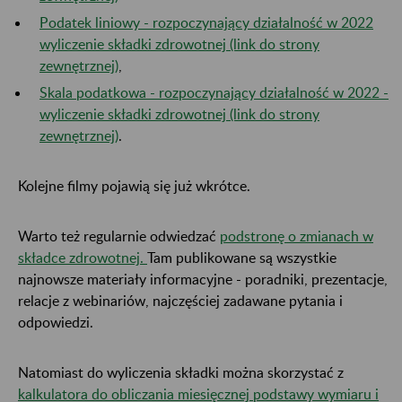
Podatek liniowy - rozpoczynający działalność w 2022
wyliczenie składki zdrowotnej (link do strony
zewnętrznej)
,
Skala podatkowa - rozpoczynający działalność w 2022 -
wyliczenie składki zdrowotnej (link do strony
zewnętrznej)
.
Kolejne filmy pojawią się już wkrótce.
Warto też regularnie odwiedzać
podstronę o zmianach w
składce zdrowotnej.
Tam publikowane są wszystkie
najnowsze materiały informacyjne - poradniki, prezentacje,
relacje z webinariów, najczęściej zadawane pytania i
odpowiedzi.
Natomiast do wyliczenia składki można skorzystać z
kalkulatora do obliczania miesięcznej podstawy wymiaru i