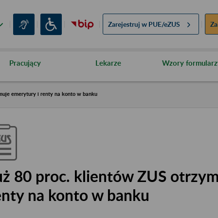
Zarejestruj w
PUE/eZUS
Za
Pracujący
Lekarze
Wzory formularz
muje emerytury i renty na konto w banku
uż 80 proc. klientów ZUS otrzym
enty na konto w banku