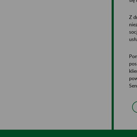
Z d
nie
soc
usł
Pon
pos
kli
pow
Sen