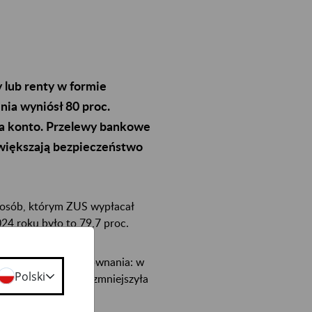
 lub renty w formie
ia wyniósł 80 proc.
na konto. Przelewy bankowe
 zwiększają bezpieczeństwo
 osób, którym ZUS wypłacał
24 roku było to 79,7 proc.
 znaczeniu. Dla porównania: w
Polski
w 2024 r. liczba ta zmniejszyła