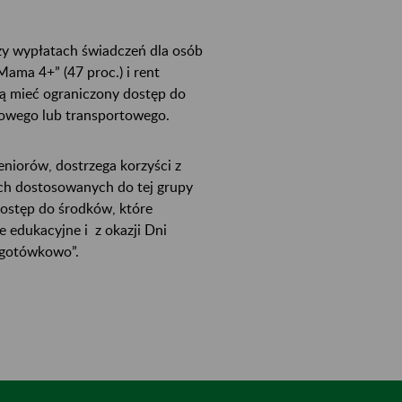
zy wypłatach świadczeń dla osób
Mama 4+” (47 proc.) i rent
gą mieć ograniczony dostęp do
rowego lub transportowego.
niorów, dostrzega korzyści z
ych dostosowanych do tej grupy
dostęp do środków, które
 edukacyjne i z okazji Dni
zgotówkowo”.