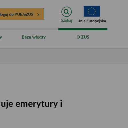
loguj do
PUE/eZUS
Szukaj
y
Baza wiedzy
O ZUS
uje emerytury i