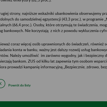
rugiej strony, najniższe wskaźniki ubankowienia obserwujemy pr
zdolnych do samodzielnej egzystencji (43,3 proc.), w programie „
jalnych (66,4 proc.). Osoby, które otrzymują te świadczenia, mo
ug bankowych. Nie korzystają z nich z powodu wykluczenia cyf
ieważ coraz więcej osób uprawnionych do świadczeń, również se
iadania konta w banku, ważny jest dalszy rozwój usług bankow
entów. Należy umożliwić im zarówno wygodny, jak i bezpieczny 
ierzają bankom. ZUS od kilku lat zapewnia tym osobom wsparcie
iora prowadzi kampanię informacyjną „Bezpiecznie, zdrowo, be
Powrót do listy