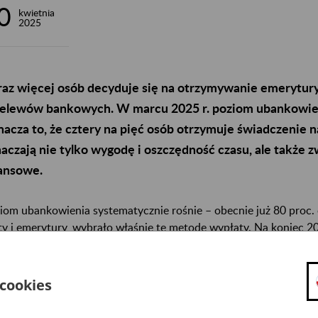
0
kwietnia
2025
az więcej osób decyduje się na otrzymywanie emerytury
elewów bankowych. W marcu 2025 r. poziom ubankowien
acza to, że cztery na pięć osób otrzymuje świadczenie 
aczają nie tylko wygodę i oszczędność czasu, ale także
ansowe.
iom ubankowienia systematycznie rośnie – obecnie już 80 proc.
ty i emerytury, wybrało właśnie tę metodę wypłaty. Na koniec 20
ówkowa forma wypłaty, czyli przekaz pocztowy, powoli traci na
 cookies
dniu 2020 r. ZUS przekazał pocztą 2,2 mln świadczeń, natomiast 
 do 1,78 mln.