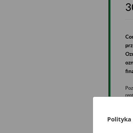
3
Cor
prz
Ozn
ozn
fin
Poz
ren
Got
Polityka
gru
się