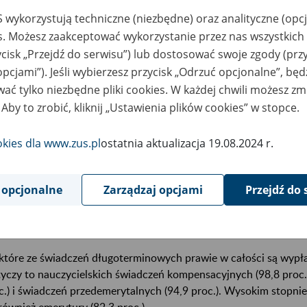
 wykorzystują techniczne (niezbędne) oraz analityczne (opc
nkowienie jako element strategii ZUS
es. Możesz zaakceptować wykorzystanie przez nas wszystkich 
ycisk „Przejdź do serwisu”) lub dostosować swoje zgody (przy
gram ubankowienia świadczeń wypłacanych przez ZUS jest jedny
opcjami”). Jeśli wybierzesz przycisk „Odrzuć opcjonalne”, bę
iera on działania państwa w zakresie wzrostu obrotu bezgotó
ać tylko niezbędne pliki cookies. W każdej chwili możesz zm
nkowienie wpływa także pozytywnie na obniżenie kosztów dział
 Aby to zrobić, kliknij „Ustawienia plików cookies” w stopce.
nalizy danych ZUS wynika, że w grudniu ubiegłego roku wypłac
okies dla www.zus.pl
ostatnia aktualizacja 19.08.2024 r.
goterminowych świadczeń. Bezpośrednio na konta bankowe bene
7 proc. z nich. To wyraźny sygnał, że klienci coraz lepiej odnajduj
oczesnych, szybszych i bardziej zautomatyzowanych form rozli
 opcjonalne
Zarządzaj opcjami
Przejdź do 
iom ubankowienia systematycznie rośnie
które ze świadczeń długoterminowych prawie w całości są wypł
yczy to nauczycielskich świadczeń kompensacyjnych (98,8 proc
c.) i świadczeń przedemerytalnych (94,9 proc.). Wysokim stopn
 również emerytury (82,3 proc.).