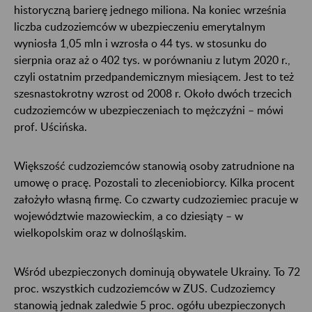
historyczną barierę jednego miliona. Na koniec września
liczba cudzoziemców w ubezpieczeniu emerytalnym
wyniosła 1,05 mln i wzrosła o 44 tys. w stosunku do
sierpnia oraz aż o 402 tys. w porównaniu z lutym 2020 r.,
czyli ostatnim przedpandemicznym miesiącem. Jest to też
szesnastokrotny wzrost od 2008 r. Około dwóch trzecich
cudzoziemców w ubezpieczeniach to mężczyźni – mówi
prof. Uścińska.
Większość cudzoziemców stanowią osoby zatrudnione na
umowę o pracę. Pozostali to zleceniobiorcy. Kilka procent
założyło własną firmę. Co czwarty cudzoziemiec pracuje w
województwie mazowieckim, a co dziesiąty – w
wielkopolskim oraz w dolnośląskim.
Wśród ubezpieczonych dominują obywatele Ukrainy. To 72
proc. wszystkich cudzoziemców w ZUS. Cudzoziemcy
stanowią jednak zaledwie 5 proc. ogółu ubezpieczonych