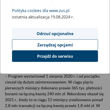
20
kwietnia
Polityka cookies dla www.zus.pl
2023
ostatnia aktualizacja 19.08.2024 r.
Odrzuć opcjonalne
Z danych ZUS na temat programu Polski Bon
Turystyczny wynika, że przez cały okres jego
Zarządzaj opcjami
obowiązywania – od 1 sierpnia 2020 r. do 31 marca
2023 r. – zostało zrealizowanych ponad 5,5 mln
Przejdź do serwisu
transakcji na łączną kwotę blisko 3,2 mld zł.
– Program wystartował 1 sierpnia 2020 r. i od początku
cieszył się dużym zainteresowaniem. W ciągu pięciu
pierwszych miesięcy dokonano prawie 365 tys. płatności
bonami na łączną kwotę 240 mln zł. Rekordowy okazał się
2021 r., kiedy to w ciągu 12 miesięcy zrealizowano ponad
2,8 mln transakcji na łączną kwotę prawie 1,8 mld zł. W