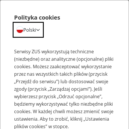
Polityka cookies
Polski
Menu
Szukaj
Serwisy ZUS wykorzystują techniczne
(niezbędne) oraz analityczne (opcjonalne) pliki
cookies. Możesz zaakceptować wykorzystanie
Aktualności
przez nas wszystkich takich plików (przycisk
„Przejdź do serwisu”) lub dostosować swoje
zgody (przycisk „Zarządzaj opcjami”). Jeśli
wybierzesz przycisk „Odrzuć opcjonalne”,
będziemy wykorzystywać tylko niezbędne pliki
cookies. W każdej chwili możesz zmienić swoje
Uwaga na oszustów, którzy dzwonią w
ustawienia. Aby to zrobić, kliknij „Ustawienia
sprawie aktualizacji numeru telefonu na
plików cookies” w stopce.