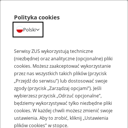
Polityka cookies
Polski
Menu
Szukaj
Serwisy ZUS wykorzystują techniczne
(niezbędne) oraz analityczne (opcjonalne) pliki
cookies. Możesz zaakceptować wykorzystanie
Komunikaty
przez nas wszystkich takich plików (przycisk
„Przejdź do serwisu”) lub dostosować swoje
zgody (przycisk „Zarządzaj opcjami”). Jeśli
wybierzesz przycisk „Odrzuć opcjonalne”,
będziemy wykorzystywać tylko niezbędne pliki
cookies. W każdej chwili możesz zmienić swoje
Wdrożenie nowej metryki programu
ustawienia. Aby to zrobić, kliknij „Ustawienia
Płatnik w dniu 28 lutego 2020 r.
plików cookies” w stopce.