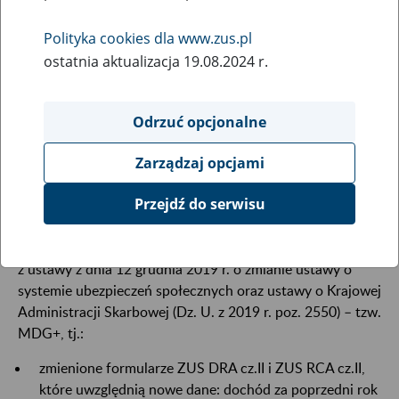
27
lutego
Polityka cookies dla www.zus.pl
2020
ostatnia aktualizacja 19.08.2024 r.
Informujemy, że w godzinach 18:00 – 23:30 w dniu 28
Odrzuć opcjonalne
lutego 2020 r., mogą występować ograniczenia w
komunikacji elektronicznej z ZUS w programie Płatnik. W
Zarządzaj opcjami
tym czasie planujemy wdrożenie nowej metryki 192 dla
wersji 10.02.002 programu, związanej z projektem MDG+.
Przejdź do serwisu
W programie Płatnik udostępniamy zmiany, które wynikają
z ustawy z dnia 12 grudnia 2019 r. o zmianie ustawy o
systemie ubezpieczeń społecznych oraz ustawy o Krajowej
Administracji Skarbowej (Dz. U. z 2019 r. poz. 2550) – tzw.
MDG+, tj.:
zmienione formularze ZUS DRA cz.II i ZUS RCA cz.II,
które uwzględnią nowe dane: dochód za poprzedni rok