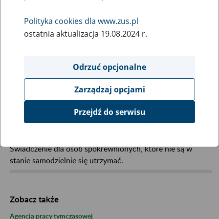
Wybierz hasła na literę:
Polityka cookies dla www.zus.pl
ostatnia aktualizacja 19.08.2024 r.
Odrzuć opcjonalne
Zarządzaj opcjami
Alimenty
Przejdź do serwisu
Świadczenie dla osób spokrewnionych, które nie są w
stanie samodzielnie się utrzymać.
Zobacz także
Agencja pracy tymczasowej