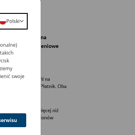
Polski
płacania składek na
jonalne)
dokumenty rozliczeniowe
takich
cisk
dziemy
pełniać i wysyłać
ienić swoje
100 osób i mają profil na
syłać w aplikacji ePłatnik. Oba
rzy zatrudniają nie więcej niż
 interaktywnych szablonów
serwisu