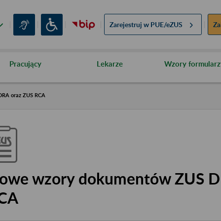
Zarejestruj w
PUE/eZUS
Za
Pracujący
Lekarze
Wzory formularz
DRA oraz ZUS RCA
owe wzory dokumentów ZUS D
CA