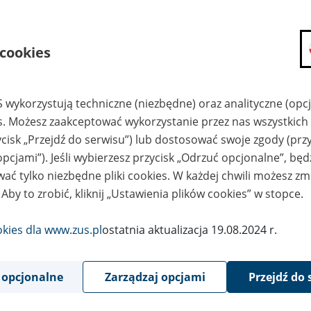
8
stycznia
2022
 cookies
ski Ład wprowadził zmiany w zasadach rozliczania oraz o
 wykorzystują techniczne (niezbędne) oraz analityczne (opc
ezpieczenie zdrowotne. Do tych zmian ZUS dostosował 
es. Możesz zaakceptować wykorzystanie przez nas wszystkich 
S DRA oraz ZUS RCA.
ycisk „Przejdź do serwisu”) lub dostosować swoje zgody (przy
opcjami”). Jeśli wybierzesz przycisk „Odrzuć opcjonalne”, bę
e wersje
ZUS DRA
oraz
ZUS RCA
dokumentów będzie można wy
ać tylko niezbędne pliki cookies. W każdej chwili możesz zm
ktronicznie w programie Płatnik. Płatnicy, którzy zatrudniają do 
 Aby to zrobić, kliknij „Ustawienia plików cookies” w stopce.
tformie Usług Elektronicznych (PUE) ZUS, mogą je wypełniać i wy
gramy zostaną udostępnione 30 stycznia 2022 r.
okies dla www.zus.pl
ostatnia aktualizacja 19.08.2024 r.
tnicy składek, którzy rozliczają składki sam za siebie oraz Ci, któ
ciu pracowników i nie korzystają z aplikacji ePłatnik mogą użyć
 opcjonalne
Zarządzaj opcjami
Przejdź do 
umentów rozliczeniowych.