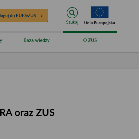
loguj do
PUE/eZUS
Szukaj
y
Baza wiedzy
O ZUS
RA oraz ZUS