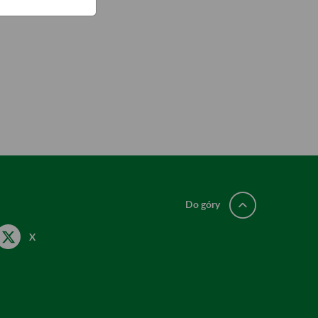
Do góry
X