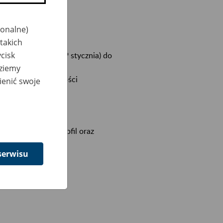
jonalne)
takich
cisk
 22.00 w piątek (19 stycznia) do
dziemy
 za pomocą bankowości
ienić swoje
k24 Twoje e-Konto.
e można założyć profil oraz
ępniamy.
serwisu