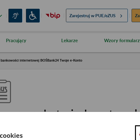
Zarejestruj w
PUE/eZUS
Za
Pracujący
Lekarze
Wzory formularz
u bankowości internetowej BOŚBank24 Twoje e-Konto
rzerwa w dostępie do systemu 
nternetowej BOŚBank24 Twoje 
 cookies