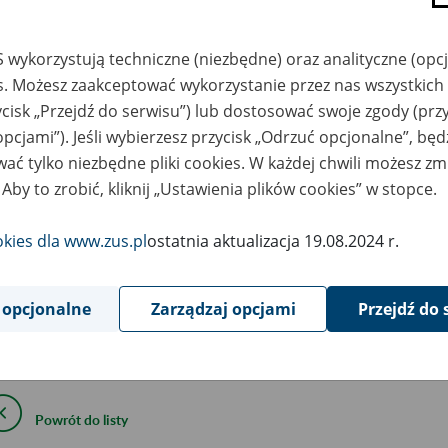
8
stycznia
2018
 wykorzystują techniczne (niezbędne) oraz analityczne (opc
es. Możesz zaakceptować wykorzystanie przez nas wszystkich 
ycisk „Przejdź do serwisu”) lub dostosować swoje zgody (przy
wiązku z pracami administracyjnymi, które planuje BOŚ Bank, od
00 w sobotę (20 stycznia) nie będzie można:
opcjami”). Jeśli wybierzesz przycisk „Odrzuć opcjonalne”, bę
ogować się do Platformy Usług Elektronicznych ZUS (PUE ZUS)
ać tylko niezbędne pliki cookies. W każdej chwili możesz zm
ernetowej BOŚBank24 Twoje e-Konto,
 Aby to zrobić, kliknij „Ustawienia plików cookies” w stopce.
ałożyć profilu PUE za pomocą bankowości internetowej BOŚBan
okies dla www.zus.pl
ostatnia aktualizacja 19.08.2024 r.
ograniczenia nie będą miały wpływu na działanie PUE ZUS. Będzi
ować się do PUE ZUS wszystkimi innymi sposobami, które udost
 opcjonalne
Zarządzaj opcjami
Przejdź do 
epraszamy za utrudnienia.
Powrót do listy