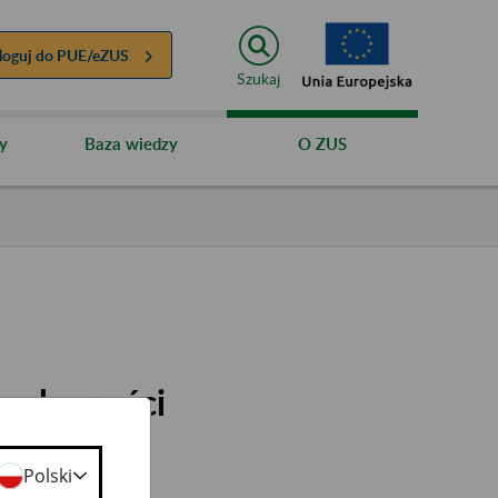
loguj do
PUE/eZUS
Szukaj
y
Baza wiedzy
O ZUS
bankowości
e-Konto
Polski