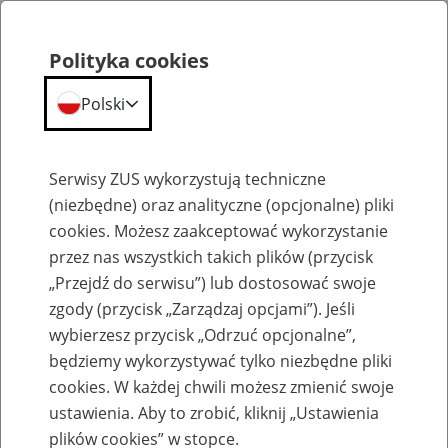
Polityka cookies
Polski
Menu
Szukaj
Serwisy ZUS wykorzystują techniczne
(niezbędne) oraz analityczne (opcjonalne) pliki
cookies. Możesz zaakceptować wykorzystanie
Praca w ZUS
przez nas wszystkich takich plików (przycisk
Lista ofert pracy erecruiter jest tymczasowo niedostępny.
„Przejdź do serwisu”) lub dostosować swoje
zgody (przycisk „Zarządzaj opcjami”). Jeśli
wybierzesz przycisk „Odrzuć opcjonalne”,
będziemy wykorzystywać tylko niezbędne pliki
cookies. W każdej chwili możesz zmienić swoje
ustawienia. Aby to zrobić, kliknij „Ustawienia
plików cookies” w stopce.