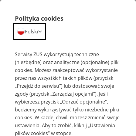
Polityka cookies
Polski
Menu
Szukaj
Serwisy ZUS wykorzystują techniczne
(niezbędne) oraz analityczne (opcjonalne) pliki
cookies. Możesz zaakceptować wykorzystanie
Praca w ZUS
przez nas wszystkich takich plików (przycisk
Lista ofert pracy erecruiter jest tymczasowo niedostępny.
„Przejdź do serwisu”) lub dostosować swoje
zgody (przycisk „Zarządzaj opcjami”). Jeśli
wybierzesz przycisk „Odrzuć opcjonalne”,
będziemy wykorzystywać tylko niezbędne pliki
cookies. W każdej chwili możesz zmienić swoje
ustawienia. Aby to zrobić, kliknij „Ustawienia
plików cookies” w stopce.