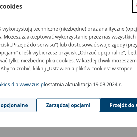
 cookies
 wykorzystują techniczne (niezbędne) oraz analityczne (opc
es. Możesz zaakceptować wykorzystanie przez nas wszystkich 
ycisk „Przejdź do serwisu”) lub dostosować swoje zgody (przy
opcjami”). Jeśli wybierzesz przycisk „Odrzuć opcjonalne”, bę
ać tylko niezbędne pliki cookies. W każdej chwili możesz zm
 Aby to zrobić, kliknij „Ustawienia plików cookies” w stopce.
okies dla www.zus.pl
ostatnia aktualizacja 19.08.2024 r.
 opcjonalne
Zarządzaj opcjami
Przejdź do 