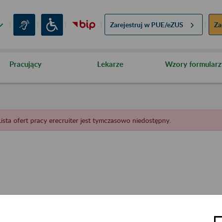
Zarejestruj w
PUE/eZUS
Za
Pracujący
Lekarze
Wzory formularz
Lista ofert pracy erecruiter jest tymczasowo niedostępny.