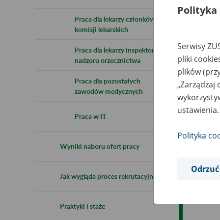
Polityka
Praca dla lekarzy członków
komisji lekarskich
Serwisy ZUS
Praca dla lekarzy inspektorów
pliki cooki
nadzoru orzecznictwa
plików (prz
Praca dla pozostałych
„Zarządzaj 
zawodów medycznych
wykorzystyw
ustawienia.
Praca w IT
Polityka co
Wyniki naboru ofert pracy
Odrzuć
Jak wygląda proces rekrutacyjny
Praktyki i staże