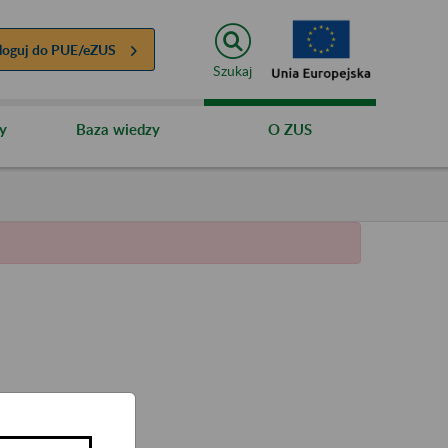
loguj do
PUE/eZUS
Szukaj
y
Baza wiedzy
O ZUS