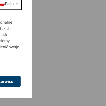
Polski
jonalne)
takich
cisk
dziemy
ienić swoje
serwisu