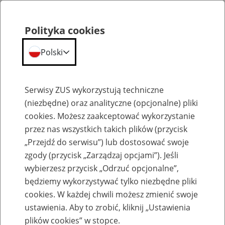
Polityka cookies
Polski
Menu
Szukaj
Serwisy ZUS wykorzystują techniczne
(niezbędne) oraz analityczne (opcjonalne) pliki
cookies. Możesz zaakceptować wykorzystanie
Praca w ZUS
przez nas wszystkich takich plików (przycisk
„Przejdź do serwisu”) lub dostosować swoje
Wszystkie oferty pracy
zgody (przycisk „Zarządzaj opcjami”). Jeśli
wybierzesz przycisk „Odrzuć opcjonalne”,
Jednostka ZUS:
będziemy wykorzystywać tylko niezbędne pliki
cookies. W każdej chwili możesz zmienić swoje
ustawienia. Aby to zrobić, kliknij „Ustawienia
plików cookies” w stopce.
Data publikacji od