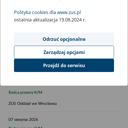
Polityka cookies dla www.zus.pl
ostatnia aktualizacja 19.08.2024 r.
Data publikacji do
Odrzuć opcjonalne
Zarządzaj opcjami
FILTRUJ
Przejdź do serwisu
07
sierpnia
2026
Radca prawny K/M
ZUS Oddział we Wrocławiu
07
sierpnia
2026