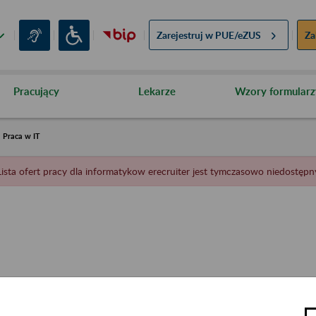
Zarejestruj w
PUE/eZUS
Za
Pracujący
Lekarze
Wzory formularz
Praca w IT
Lista ofert pracy dla informatykow erecruiter jest tymczasowo niedostępn