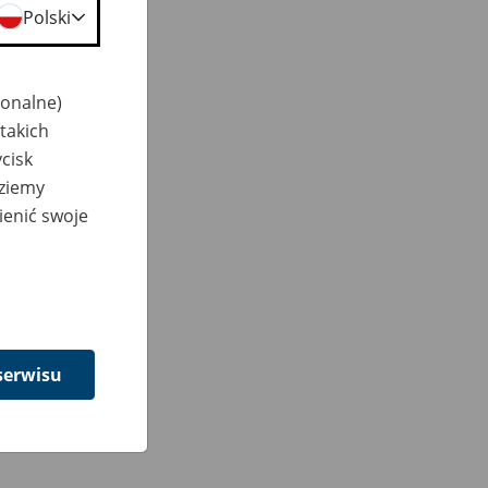
Polski
jonalne)
takich
cisk
dziemy
ienić swoje
serwisu