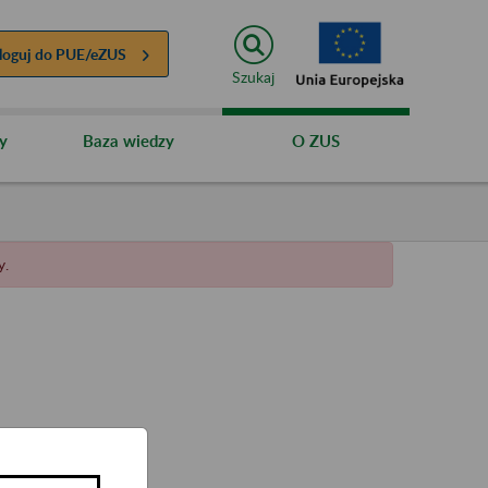
loguj do
PUE/eZUS
Szukaj
y
Baza wiedzy
O ZUS
y.