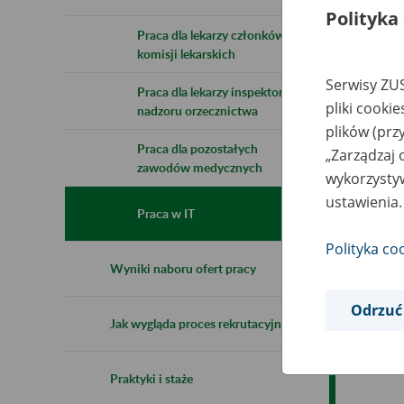
Polityka
Praca dla lekarzy członków
komisji lekarskich
Serwisy ZUS
Praca dla lekarzy inspektorów
pliki cooki
nadzoru orzecznictwa
plików (prz
Praca dla pozostałych
„Zarządzaj 
zawodów medycznych
wykorzystyw
ustawienia.
Praca w IT
Polityka co
Wyniki naboru ofert pracy
Odrzuć
Jak wygląda proces rekrutacyjny
Praktyki i staże