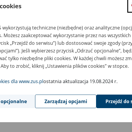
 cookies
 wykorzystują techniczne (niezbędne) oraz analityczne (opc
es. Możesz zaakceptować wykorzystanie przez nas wszystkich 
ycisk „Przejdź do serwisu”) lub dostosować swoje zgody (przy
opcjami”). Jeśli wybierzesz przycisk „Odrzuć opcjonalne”, bę
ać tylko niezbędne pliki cookies. W każdej chwili możesz zm
 Aby to zrobić, kliknij „Ustawienia plików cookies” w stopce.
okies dla www.zus.pl
ostatnia aktualizacja 19.08.2024 r.
 opcjonalne
Zarządzaj opcjami
Przejdź do 