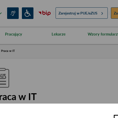
Zarejestruj w
PUE/eZUS
Za
Pracujący
Lekarze
Wzory formularz
Praca w IT
raca w IT
nostka ZUS: