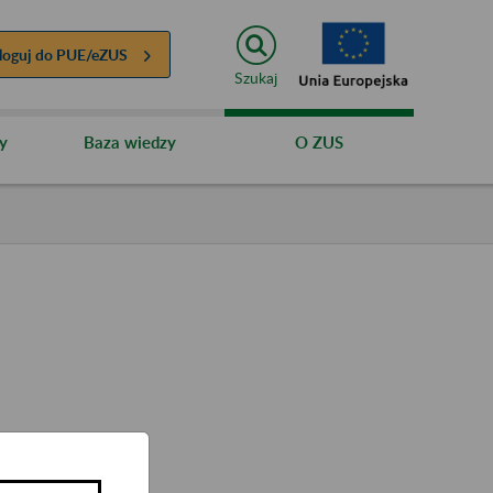
loguj do
PUE/eZUS
Szukaj
y
Baza wiedzy
O ZUS