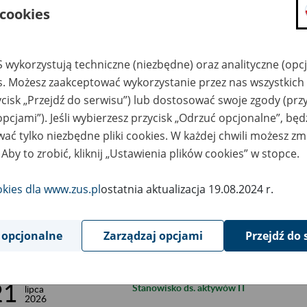
 cookies
 wykorzystują techniczne (niezbędne) oraz analityczne (opc
 publikacji od
Data publikacji do
es. Możesz zaakceptować wykorzystanie przez nas wszystkich 
ycisk „Przejdź do serwisu”) lub dostosować swoje zgody (przy
opcjami”). Jeśli wybierzesz przycisk „Odrzuć opcjonalne”, bę
ać tylko niezbędne pliki cookies. W każdej chwili możesz zm
 Aby to zrobić, kliknij „Ustawienia plików cookies” w stopce.
okies dla www.zus.pl
ostatnia aktualizacja 19.08.2024 r.
ta publikacji
Ogłoszenie na stanowisko
 opcjonalne
Zarządzaj opcjami
Przejdź do 
31
Architekt IT (k/m)
lipca
2026
21
Stanowisko ds. aktywów IT
lipca
2026