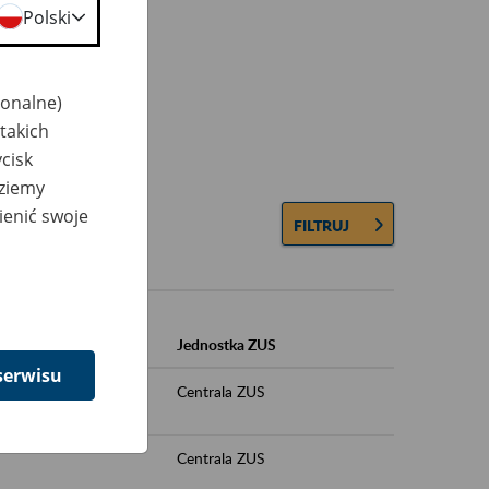
Polski
jonalne)
takich
cisk
dziemy
ienić swoje
FILTRUJ
Jednostka ZUS
serwisu
Centrala ZUS
Centrala ZUS