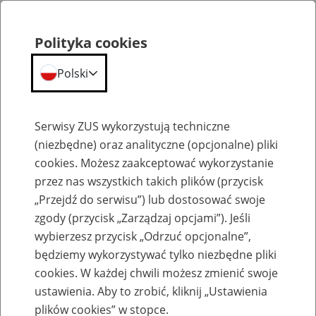
Polityka cookies
Polski
Menu
Szukaj
Serwisy ZUS wykorzystują techniczne
(niezbędne) oraz analityczne (opcjonalne) pliki
cookies. Możesz zaakceptować wykorzystanie
Komunikaty
przez nas wszystkich takich plików (przycisk
„Przejdź do serwisu”) lub dostosować swoje
zgody (przycisk „Zarządzaj opcjami”). Jeśli
wybierzesz przycisk „Odrzuć opcjonalne”,
będziemy wykorzystywać tylko niezbędne pliki
cookies. W każdej chwili możesz zmienić swoje
Komunikat Prezesa Zakładu Ubezpieczeń
ustawienia. Aby to zrobić, kliknij „Ustawienia
Społecznych z dnia 10 września 2013 r. w
plików cookies” w stopce.