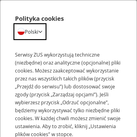
Polityka cookies
Polski
Menu
Szukaj
Serwisy ZUS wykorzystują techniczne
(niezbędne) oraz analityczne (opcjonalne) pliki
cookies. Możesz zaakceptować wykorzystanie
Komunikaty
przez nas wszystkich takich plików (przycisk
„Przejdź do serwisu”) lub dostosować swoje
zgody (przycisk „Zarządzaj opcjami”). Jeśli
wybierzesz przycisk „Odrzuć opcjonalne”,
będziemy wykorzystywać tylko niezbędne pliki
cookies. W każdej chwili możesz zmienić swoje
Ograniczenia w dostępie do PUE ZUS i
ustawienia. Aby to zrobić, kliknij „Ustawienia
strony zus.pl w nocy z 18 na 19 maja
plików cookies” w stopce.