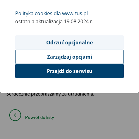
17
maja
Polityka cookies dla www.zus.pl
2019
ostatnia aktualizacja 19.08.2024 r.
W związku z koniecznością przeprowadzenia prac
Odrzuć opcjonalne
serwisowych 18 maja 2019 r. (sobota) od godziny 22:00 do
godziny 08:00 dnia następnego (niedziela) mogą wystąpić
Zarządzaj opcjami
chwilowe ograniczenia w dostępie do portalu zus.pl oraz
portalu Platforma Usług Elektronicznych i poszczególnych
Przejdź do serwisu
ich funkcji.
Serdecznie przepraszamy za utrudnienia.
Powrót do listy