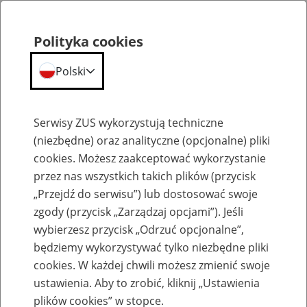
Polityka cookies
Polski
Menu
Szukaj
Serwisy ZUS wykorzystują techniczne
(niezbędne) oraz analityczne (opcjonalne) pliki
cookies. Możesz zaakceptować wykorzystanie
Komunikaty
przez nas wszystkich takich plików (przycisk
„Przejdź do serwisu”) lub dostosować swoje
zgody (przycisk „Zarządzaj opcjami”). Jeśli
wybierzesz przycisk „Odrzuć opcjonalne”,
będziemy wykorzystywać tylko niezbędne pliki
cookies. W każdej chwili możesz zmienić swoje
Komunikat Prezesa Zakładu Ubezpieczeń
ustawienia. Aby to zrobić, kliknij „Ustawienia
Społecznych z dnia 19 lutego 2020 r. w
plików cookies” w stopce.